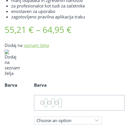
manj odpadka in zgrešenih nanosov
za profesionalce kot tudi za začetnike
enostaven za uporabo
zagotovljeno pravilna aplikacija traku
Cenovni
55,21
€
–
64,95
€
razpon:
Dodaj na
seznam želja
od
55,21 €
do
64,95 €
Barva
Barva