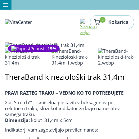
Skip
to
content
0
Košarica
Popust -
15%
TheraBand kineziološki trak 31,4m
PRAVI RAZTEG TRAKU – VEDNO KO TO POTREBUJETE
XactStretch™ – smiselna postavitev heksagonov po
celotnem traku, služi kot indikator za lažjo namestitev
samega traku.
Dimenzija:
kolut 31,4m x 5cm
Indikatorji vam zagotavljajo pravilen nanos: