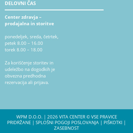
DELOVNI ČAS
Center zdravja –
prodajalna in storitve
ponedeljek, sreda, četrtek,
petek 8.00 – 16.00
torek 8.00 – 18.00
Za koriščenje storitev in
udeležbo na dogodkih je
obvezna predhodna
rezervacija ali prijava.
WPM D.O.O.
| 2026 VITA CENTER © VSE PRAVICE
PRIDRŽANE |
SPLOŠNI POGOJI POSLOVANJA
|
PIŠKOTKI
|
ZASEBNOST