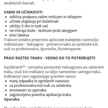
atraktivnih barvah.
VARNI IN UČINKOVITI
odlična podpora vašim mišicam in sklepom
učinek olajšanja pri bolečinah
zdržijo 5 dni in tudi več
ne iritirajo kože - testirani proti alergijam
brez lateksa
Trakove izredno preprosto aplicirate (nalepite) s pomočjo
indikatorjev - heksagoni - primerno tako za začetnike kot
tudi za profesionalce, športnike, fizioterapevte.
PRAVI RAZTEG TRAKU - VEDNO KO TO POTREBUJETE
XactStretch™ - smiselna postavitev heksagonov po celotnem
traku, služi kot indikator za lažjo namestitev samega traku.
Indikatorji vam zagotavljajo pravilen nanos:
manj odpadka in zgrešenih nanosov
za profesionalce kot tudi za začetnike
enostaven za uporabo
zagotovljeno pravilna aplikacija traku
Uporaba