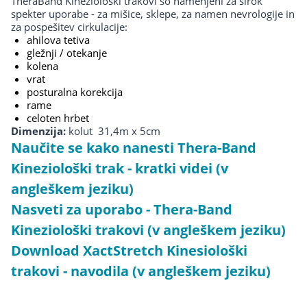
TheraBand Kineziološki trakovi so namenjeni za širok
spekter uporabe - za mišice, sklepe, za namen nevrologije in
za pospešitev cirkulacije:
ahilova tetiva
gležnji / otekanje
kolena
vrat
posturalna korekcija
rame
celoten hrbet
Dimenzija:
kolut 31,4m x 5cm
Naučite se kako nanesti Thera-Band
Kineziološki trak - kratki videi (v
angleškem jeziku)
Nasveti za uporabo - Thera-Band
Kineziološki trakovi (v angleškem jeziku)
Download XactStretch Kinesiološki
trakovi - navodila (v angleškem jeziku)