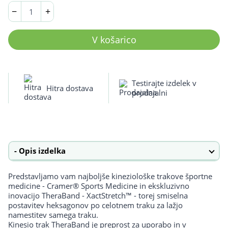
TheraBand
−
+
kineziološki
trak
31,4m
V košarico
količina
Testirajte izdelek v
Hitra dostava
prodajalni
Opis izdelka
Predstavljamo vam najboljše kineziološke trakove športne
medicine - Cramer® Sports Medicine in ekskluzivno
inovacijo TheraBand - XactStretch™ - torej smiselna
postavitev heksagonov po celotnem traku za lažjo
namestitev samega traku.
Kinesio trak TheraBand je preprost za uporabo in v