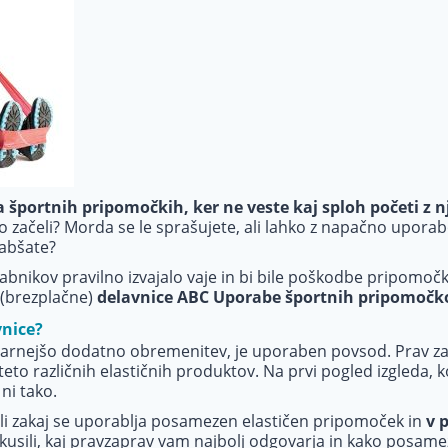
portnih pripomočkih, ker ne veste kaj sploh početi z n
ro začeli? Morda se le sprašujete, ali lahko z napačno upor
labšate?
rabnikov pravilno izvajalo vaje in bi bile poškodbe pripomo
 (brezplačne)
delavnice ABC Uporabe športnih pripomočk
vnice?
ajvarnejšo dodatno obremenitev, je uporaben povsod. Prav za
eto različnih elastičnih produktov. Na prvi pogled izgleda, k
 ni tako.
li zakaj se uporablja posamezen elastičen pripomoček in
v 
izkusili, kaj pravzaprav vam najbolj odgovarja in kako posam