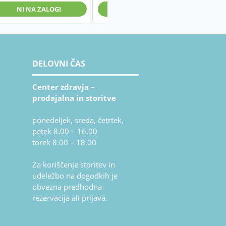
bila:
22,46
NI NA ZALOGI
V KOŠARICO
24,95
–
–
31,46
34,95
razpo
razpo
od
od
22,46
DELOVNI ČAS
24,95
do
do
31,46
34,95
Center zdravja –
prodajalna in storitve
ponedeljek, sreda, četrtek,
petek 8.00 – 16.00
torek 8.00 – 18.00
Za koriščenje storitev in
udeležbo na dogodkih je
obvezna predhodna
rezervacija ali prijava.