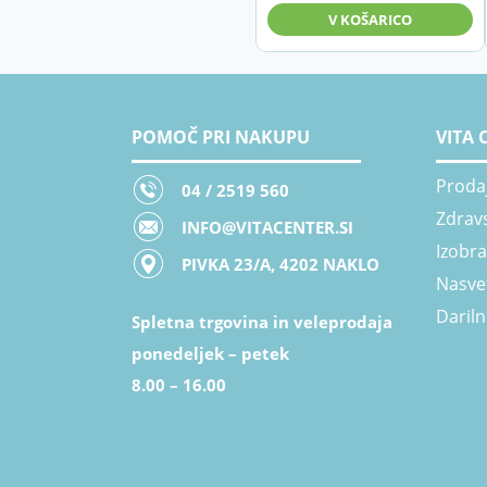
bila:
149,52 €.
V KOŠARICO
175,70 €.
POMOČ PRI NAKUPU
VITA 
Proda
04 / 2519 560
Zdrav
INFO@VITACENTER.SI
Izobr
PIVKA 23/A, 4202 NAKLO
Nasve
Dariln
Spletna trgovina in veleprodaja
ponedeljek – petek
8.00 – 16.00