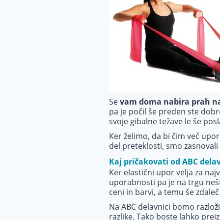
Se
vam doma nabira prah na š
pa je počil še preden ste dob
svoje gibalne težave le še pos
Ker želimo, da bi čim več upo
del preteklosti, smo zasnovali
Kaj pričakovati od ABC dela
Ker elastični upor velja za n
uporabnosti pa je na trgu nešt
ceni in barvi, a temu še zdaleč
Na ABC delavnici bomo razloži
razlike. Tako boste lahko pre