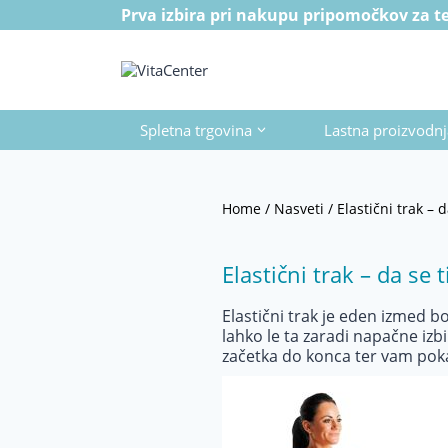
Skip
Prva izbira pri nakupu pripomočkov za ter
to
content
Spletna trgovina
Lastna proizvodnj
Home
/
Nasveti
/
Elastični trak – 
Elastični trak – da se 
Elastični trak je eden izmed b
lahko le ta zaradi napačne izb
začetka do konca ter vam poka