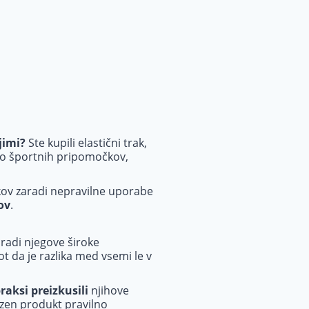
jimi?
Ste kupili elastični trak,
abo športnih pripomočkov,
čkov zaradi nepravilne uporabe
ov
.
radi njegove široke
ot da je razlika med vsemi le v
praksi preizkusili
njihove
ezen produkt pravilno