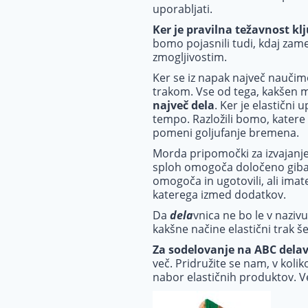
uporabljati.
Ker je pravilna težavnost k
bomo pojasnili tudi, kdaj zam
zmogljivostim.
Ker se iz napak največ naučimo
trakom. Vse od tega, kakšen mo
največ dela
. Ker je elastičn
tempo. Razložili bomo, katere 
pomeni goljufanje bremena.
Morda pripomočki za izvajanje
sploh omogoča določeno gibanje
omogoča in ugotovili, ali ima
katerega izmed dodatkov.
Da
dela
vnica ne bo le v naziv
kakšne načine elastični trak š
Za sodelovanje na ABC dela
več. Pridružite se nam, v koliko
nabor elastičnih produktov. V