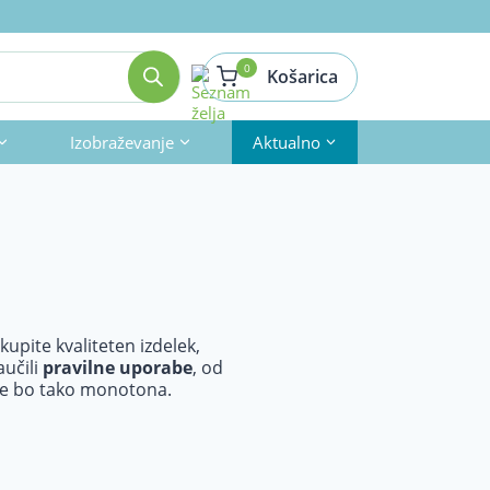
0
Košarica
Izobraževanje
Aktualno
upite kvaliteten izdelek,
aučili
pravilne uporabe
, od
 ne bo tako monotona.