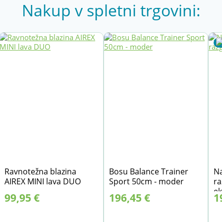
Nakup v spletni trgovini:
Ravnotežna blazina
Bosu Balance Trainer
Na
AIREX MINI lava DUO
Sport 50cm - moder
ra
ek
99,95
€
196,45
€
1