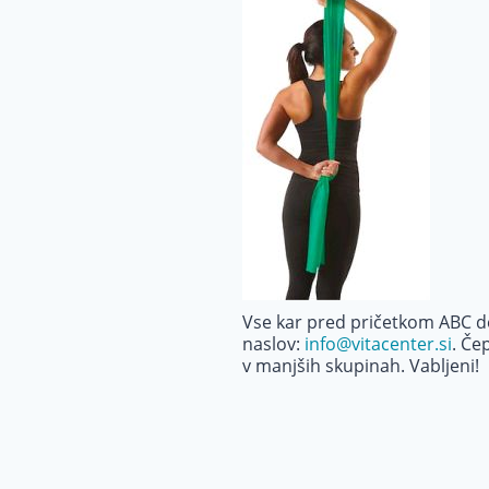
Vse kar pred pričetkom ABC del
naslov:
info@vitacenter.si
. Če
v manjših skupinah. Vabljeni!