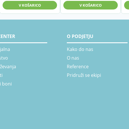
V KOŠARICO
V KOŠARICO
CENTER
O PODJETJU
jalna
Kako do nas
stvo
O nas
aževanja
Reference
ti
Pridruži se ekipi
i boni