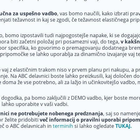
ljučna za uspešno vadbo
, vas bomo naučili, kako izbrati pra
enjati težavnost in kaj se zgodi, če težavnost elastičnega p
, bomo izpostavili tudi najpogostejše napake, ki se dogajajo
ra biti začetni položaj pri posamezni vaji, do tega,
v kakšn
i upor specifika, ko govorimo o premagovanju dodatnega br
pripomočke se lahko uporablja za dinamično izvajanje vaj ter
 vaj z elastičnim trakom niso v prvem planu pri nakupu, a p
. Na ABC delavnici boste lahko preizkusili, kaj določen dod
te doma že vse potrebno, ali za lažjo in učinkovitejšo vadbo
u dogodka, pa bomo zaključili z DEMO vadbo, kjer boste morda
e lahko uporabite v vaši vadbi.
vnici ne potrebujete nobenega predznanja
, saj so namenje
r želite pridobiti
več informacij o pravilni uporabi pripo
eč o ABC delavnicah in
terminih
si lahko ogledate
TUKAJ.