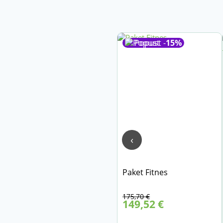
Popust -
15%
‹
Paket Fitnes
Izvirna
Trenutna
175,70
€
149,52
€
cena
cena
je
je: