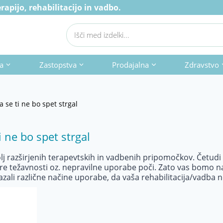
apijo, rehabilitacijo in vadbo.
Products
search
a
Zastopstva
Prodajalna
Zdravstvo
da se ti ne bo spet strgal
ti ne bo spet strgal
olj razširjenih terapevtskih in vadbenih pripomočkov. Četudi k
ire težavnosti oz. nepravilne uporabe poči. Zato vas bomo n
zali različne načine uporabe, da vaša rehabilitacija/vadba