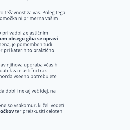
vo težavnost za vas. Poleg tega
ripomočka ni primerna vašim
 pri vadbi z elastičnim
em obsegu giba se opravi
emena, je pomemben tudi
 pri katerih to praktično
rav njihova uporaba včasih
atek za elastični trak
, morda vseeno potrebujete
 dobili nekaj več idej, na
ne so vsakomur, ki želi vedeti
močkov
ter preizkusiti celoten