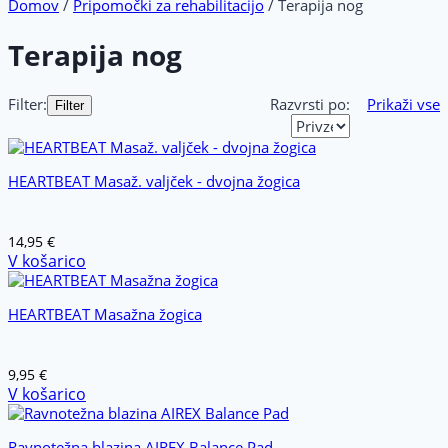
Domov
/
Pripomočki za rehabilitacijo
/ Terapija nog
Terapija nog
Filter:
Razvrsti po:
Prikaži vse
Filter
HEARTBEAT Masaž. valjček - dvojna žogica
14,95
€
V košarico
HEARTBEAT Masažna žogica
9,95
€
V košarico
Ravnotežna blazina AIREX Balance Pad