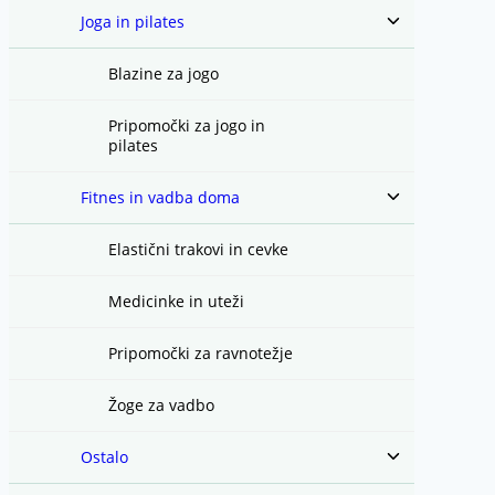
Toggle
Joga in pilates
child
menu
Blazine za jogo
Pripomočki za jogo in
pilates
Toggle
Fitnes in vadba doma
child
menu
Elastični trakovi in cevke
Medicinke in uteži
Pripomočki za ravnotežje
Žoge za vadbo
Toggle
Ostalo
child
menu