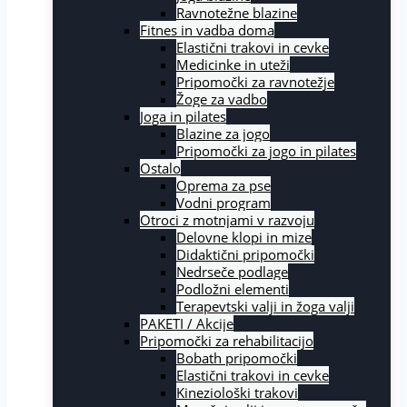
Ravnotežne blazine
Fitnes in vadba doma
Elastični trakovi in cevke
Medicinke in uteži
Pripomočki za ravnotežje
Žoge za vadbo
Joga in pilates
Blazine za jogo
Pripomočki za jogo in pilates
Ostalo
Oprema za pse
Vodni program
Otroci z motnjami v razvoju
Delovne klopi in mize
Didaktični pripomočki
Nedrseče podlage
Podložni elementi
Terapevtski valji in žoga valji
PAKETI / Akcije
Pripomočki za rehabilitacijo
Bobath pripomočki
Elastični trakovi in cevke
Kineziološki trakovi