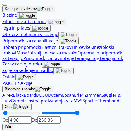
Kategorija izdelkov
Blazine
Fitnes in vadba doma
Joga in pilates
Otroci z motnjami v razvoju
Pripomočki za rehabilitacijo
Bobath pripomočki
Elastični trakovi in cevke
Kineziološki
trakovi
Masažni valji in vse za masažo
Oprema in pripomočki
za terapijo
Pripomočki za ravnotežje
Terapija nog
Terapija rok
Zdrav razvoj otroka
Žoge za sedenje in vadbo
Ostalo
PAKETI / Akcije
Blagovne znamke
Airex
BlackBoard
BOSU
Dycem
Epsan
Erler Zimmer
Gaugler &
Lutz
Gymnic
Lastna proizvodnja Vita
MVS
Sportec
Theraband
Cena
Od
Do
Išči