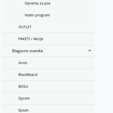
Oprema za pse
Vodni program
OUTLET
PAKETI / Akcije
Toggle
Blagovne znamke
child
menu
Airex
BlackBoard
BOSU
Dycem
Epsan