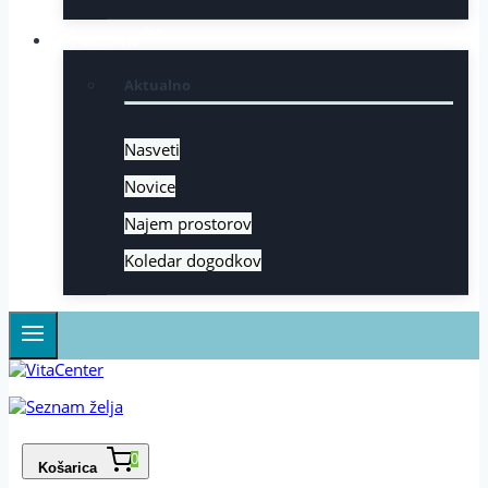
Aktualno
Aktualno
Nasveti
Novice
Najem prostorov
Koledar dogodkov
0
Košarica