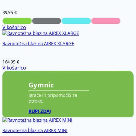
89,95
€
V košarico
Ravnotežna blazina AIREX XLARGE
164,95
€
V košarico
Gymnic
Igrače in pripomočki za
otroke.
KUPI ZDAJ
Ravnotežna blazina AIREX MINI