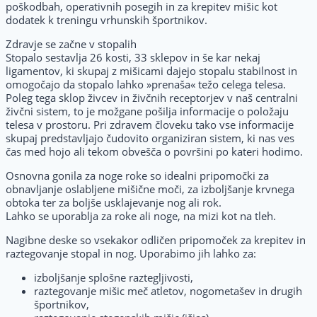
poškodbah, operativnih posegih in za krepitev mišic kot
dodatek k treningu vrhunskih športnikov.
Zdravje se začne v stopalih
Stopalo sestavlja 26 kosti, 33 sklepov in še kar nekaj
ligamentov, ki skupaj z mišicami dajejo stopalu stabilnost in
omogočajo da stopalo lahko »prenaša« težo celega telesa.
Poleg tega sklop živcev in živčnih receptorjev v naš centralni
živčni sistem, to je možgane pošilja informacije o položaju
telesa v prostoru. Pri zdravem človeku tako vse informacije
skupaj predstavljajo čudovito organiziran sistem, ki nas ves
čas med hojo ali tekom obvešča o površini po kateri hodimo.
Osnovna gonila za noge roke so idealni pripomočki za
obnavljanje oslabljene mišične moči, za izboljšanje krvnega
obtoka ter za boljše usklajevanje nog ali rok.
Lahko se uporablja za roke ali noge, na mizi kot na tleh.
Nagibne deske so vsekakor odličen pripomoček za krepitev in
raztegovanje stopal in nog. Uporabimo jih lahko za:
izboljšanje splošne raztegljivosti,
raztegovanje mišic meč atletov, nogometašev in drugih
športnikov,