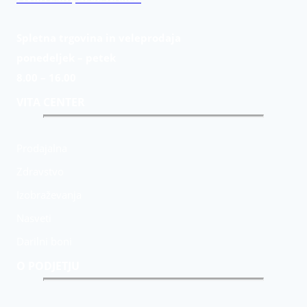
Spletna trgovina in veleprodaja
ponedeljek – petek
8.00 – 16.00
VITA CENTER
Prodajalna
Zdravstvo
Izobraževanja
Nasveti
Darilni boni
O PODJETJU