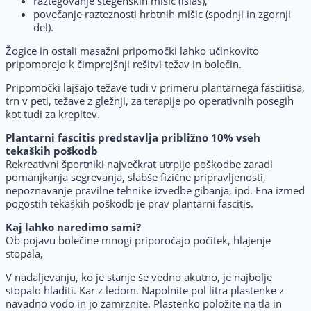
raztegovanje stegenskih mišic (išias),
povečanje razteznosti hrbtnih mišic (spodnji in zgornji
del).
Žogice in ostali masažni pripomočki lahko učinkovito
pripomorejo k čimprejšnji rešitvi težav in bolečin.
Pripomočki lajšajo težave tudi v primeru plantarnega fasciitisa,
trn v peti, težave z gležnji, za terapije po operativnih posegih
kot tudi za krepitev.
Plantarni fascitis predstavlja približno 10% vseh
tekaških poškodb
Rekreativni športniki največkrat utrpijo poškodbe zaradi
pomanjkanja segrevanja, slabše fizične pripravljenosti,
nepoznavanje pravilne tehnike izvedbe gibanja, ipd. Ena izmed
pogostih tekaških poškodb je prav plantarni fascitis.
Kaj lahko naredimo sami?
Ob pojavu bolečine mnogi priporočajo počitek, hlajenje
stopala,
V nadaljevanju, ko je stanje še vedno akutno, je najbolje
stopalo hladiti. Kar z ledom. Napolnite pol litra plastenke z
navadno vodo in jo zamrznite. Plastenko položite na tla in