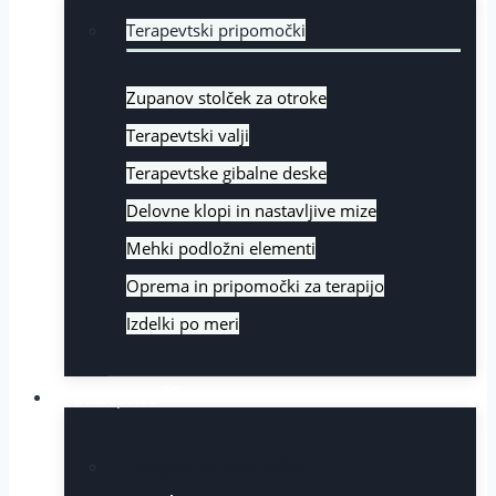
Terapevtski pripomočki
Zupanov stolček za otroke
Terapevtski valji
Terapevtske gibalne deske
Delovne klopi in nastavljive mize
Mehki podložni elementi
Oprema in pripomočki za terapijo
Izdelki po meri
Zastopstva
Blagovne znamke