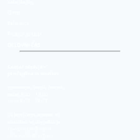
Kako do nas
O nas
Reference
Pridruži se ekipi
DELOVNI ČAS
Center zdravja –
prodajalna in storitve
ponedeljek, sreda, četrtek,
petek 8.00 – 16.00
torek 8.00 – 18.00
Za koriščenje storitev in
udeležbo na dogodkih je
obvezna predhodna
rezervacija ali prijava.