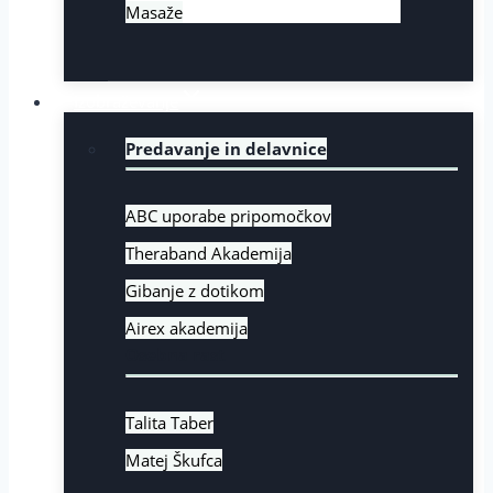
Masaže
Izobraževanje
Predavanje in delavnice
ABC uporabe pripomočkov
Theraband Akademija
Gibanje z dotikom
Airex akademija
Osebna rast
Talita Taber
Matej Škufca