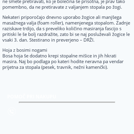
ne smete pretiravati, ko je bolečina še prisotna, je prav tako
pomembno, da ne pretiravate z valjanjem stopala po žogi.
Nekateri priporočajo dnevno uporabo žogice ali manjšega
masažnega valja (foam roller), namenjenega stopalom. Zadnje
raziskave trdijo, da s preveliko količino masiranja fascijo s
pritiski le še bolj razdražite, zato bi se naj posluževali žogice le
vsaki 3. dan. Stestirano in preverjeno – DRŽI.
Hoja z bosimi nogami
Bosa hoja še dodatno krepi stopalne mišice in jih hkrati
masira. Naj bo podlaga po kateri hodite neravna pa vendar
prijetna za stopala (pesek, travnik, nežni kamenčki).
POMOČ PRI NAKUPU