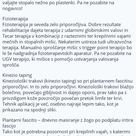
valjajte stopalo nežno po plastenki. Pa ne pozabite na
nogavico!
Fizioterapija
Fizioterapija je seveda zelo priporočljiva. Dobre rezultate
rehabilitacije dajeta terapija z udarnimi globinskimi valovi in
Tecar terapija v kombinaciji z razteznimi ter krepilnimi vajami
mečnih in stopalnih mišic. Nekaterim ustreza tudi ultrazvočna
terapija. Manualno sproščanje mišic s trigger point terapijo bo
le še nadgradnja fizioterapevtskih aparatur. Pa ne pozabite na
UGV terapijo, ki mišice s pomočjo ustvarjanja valovanja
sprošča.
Kinezio taping
Kineziološki trakovi (kinezio taping) so pri plantarnem fascitisu
priporočljivi. In to zelo priporočljivi. Kineziološki trakovi blažijo
bolečino, povečajo gibljivost in dajejo oporo, prav tako pa s
privzdigom kože povzročijo povečan pretok limfe ter krvi.
Tehnik aplikacij je več, osebno najraje lepim tako, kot je
prikazano na spodnji sliki.
Plantarni fascitis – dnevno masiranje z žogo po podplatu iritira
fascijo
Tako kot je potrebna pozornost pri krepilnih vajah, s katerimi