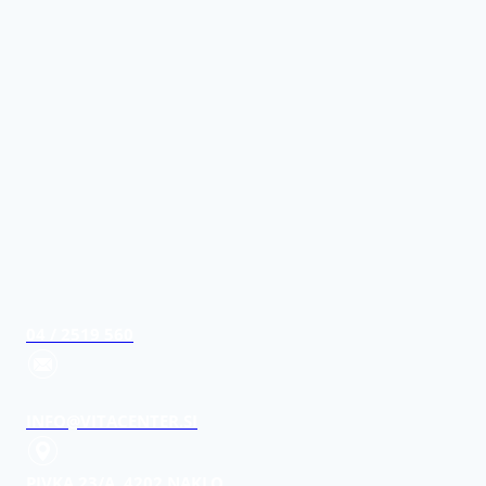
04 / 2519 560
INFO@VITACENTER.SI
PIVKA 23/A, 4202 NAKLO