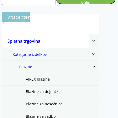
voljo
Toggle
Spletna trgovina
child
menu
Toggle
Kategorije izdelkov
child
menu
Toggle
Blazine
child
menu
AIREX blazine
Blazine za dojenčke
Blazine za nosečnice
Blazine za vadbo