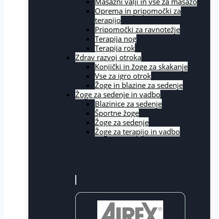
Masažni valji in vse za masažo
Oprema in pripomočki za
terapijo
Pripomočki za ravnotežje
Terapija nog
Terapija rok
Zdrav razvoj otroka
Konjički in žoge za skakanje
Vse za igro otrok
Žoge in blazine za sedenje
Žoge za sedenje in vadbo
Blazinice za sedenje
Športne žoge
Žoge za sedenje
Žoge za terapijo in vadbo
Blagovne znamke