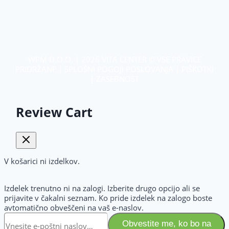
WPM D.O.O.
| 2026 VITA CENTER © VSE PRAVICE
PRIDRŽANE |
SPLOŠNI POGOJI POSLOVANJA
|
PIŠKOTKI
|
ZASEBNOST
Review Cart
V košarici ni izdelkov.
Izdelek trenutno ni na zalogi. Izberite drugo opcijo ali se
prijavite v čakalni seznam. Ko pride izdelek na zalogo boste
avtomatično obveščeni na vaš e-naslov.
Obvestite me, ko bo na