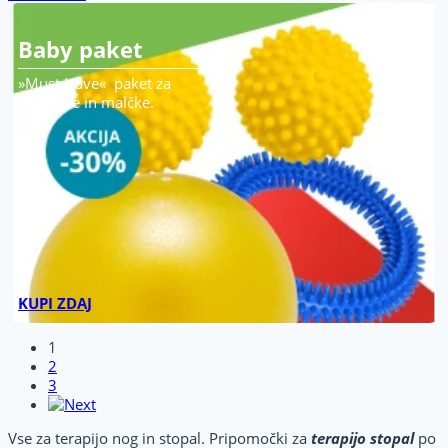
Baby paket
»Must Have« paket za
dojenčke in malčke.
KUPI ZDAJ
1
2
3
Vse za terapijo nog in stopal. Pripomočki za
terapijo stopal
po