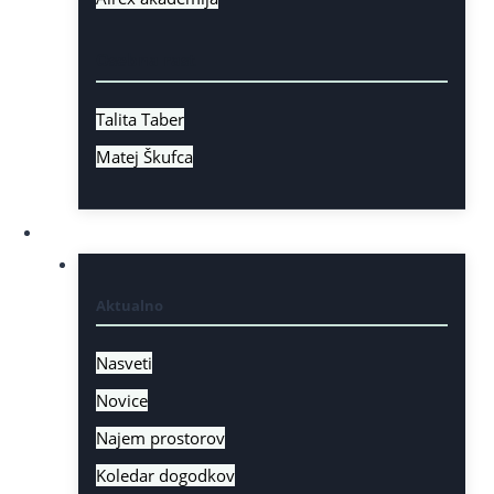
Osebna rast
Talita Taber
Matej Škufca
Aktualno
Aktualno
Nasveti
Novice
Najem prostorov
Koledar dogodkov