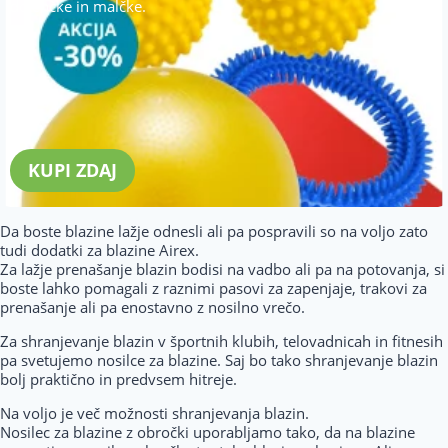
dojenčke in malčke.
KUPI ZDAJ
Da boste blazine lažje odnesli ali pa pospravili so na voljo zato
tudi dodatki za blazine Airex.
Za lažje prenašanje blazin bodisi na vadbo ali pa na potovanja, si
boste lahko pomagali z raznimi pasovi za zapenjaje, trakovi za
prenašanje ali pa enostavno z nosilno vrečo.
Za shranjevanje blazin v športnih klubih, telovadnicah in fitnesih
pa svetujemo nosilce za blazine. Saj bo tako shranjevanje blazin
bolj praktično in predvsem hitreje.
Na voljo je več možnosti shranjevanja blazin.
Nosilec za blazine z obročki uporabljamo tako, da na blazine