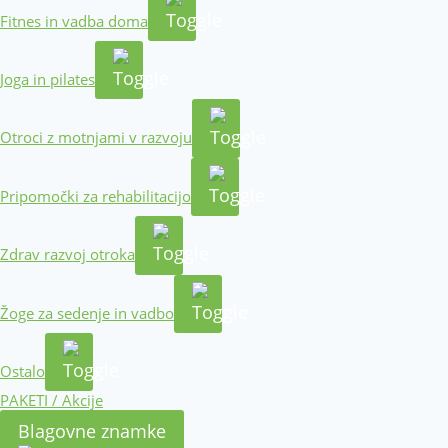
Fitnes in vadba doma
Joga in pilates
Otroci z motnjami v razvoju
Pripomočki za rehabilitacijo
Zdrav razvoj otroka
Žoge za sedenje in vadbo
Ostalo
PAKETI / Akcije
Blagovne znamke