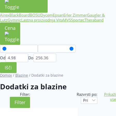
Airex
BlackBoard
BOSU
Dycem
Epsan
Erler Zimmer
Gaugler &
Lutz
Gymnic
Lastna proizvodnja Vita
MVS
Sportec
Theraband
Cena
Od
Do
Išči
Domov
/
Blazine
/ Dodatki za blazine
Dodatki za blazine
Filter:
Razvrsti po:
Prikaž
vs
Filter