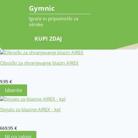
Gymnic
Igrače in pripomočki za
otroke.
KUPI ZDAJ
Obročki za shranjevanje blazin AIREX
9,95
€
Izberite
Stojalo za blazine AIREX - kpl
669,95
€
Ni na zalogi