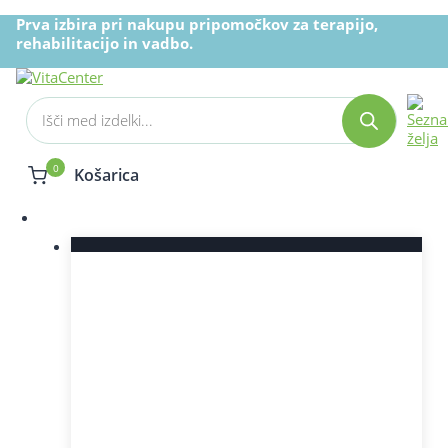
Skip
Prva izbira pri nakupu pripomočkov za terapijo,
to
rehabilitacijo in vadbo.
content
Products
search
0
Košarica
Spletna trgovina