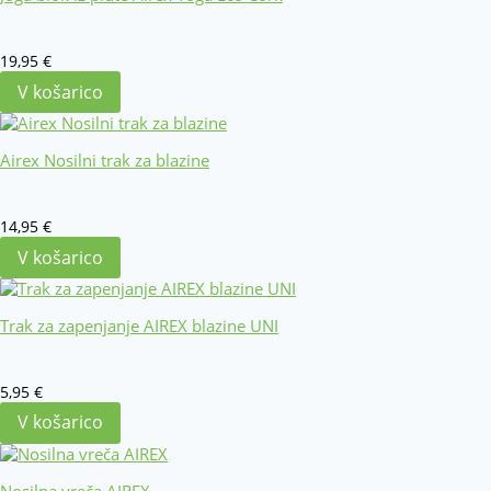
19,95
€
V košarico
Airex Nosilni trak za blazine
14,95
€
V košarico
Trak za zapenjanje AIREX blazine UNI
5,95
€
V košarico
Nosilna vreča AIREX