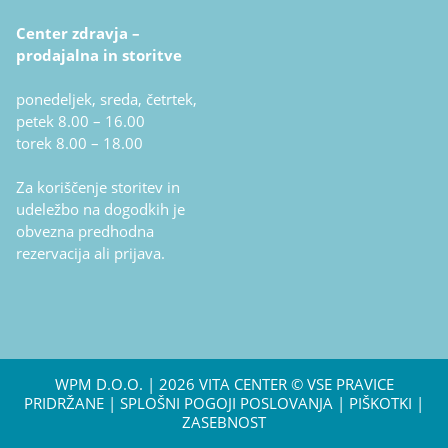
Center zdravja –
prodajalna in storitve
ponedeljek, sreda, četrtek,
petek 8.00 – 16.00
torek 8.00 – 18.00
Za koriščenje storitev in
udeležbo na dogodkih je
obvezna predhodna
rezervacija ali prijava.
WPM D.O.O.
| 2026 VITA CENTER © VSE PRAVICE
PRIDRŽANE |
SPLOŠNI POGOJI POSLOVANJA
|
PIŠKOTKI
|
ZASEBNOST