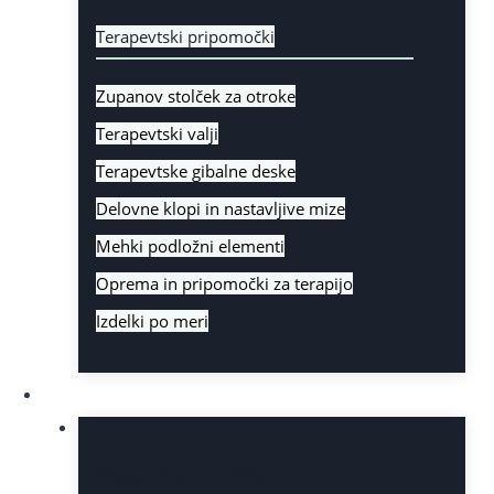
Terapevtski pripomočki
Zupanov stolček za otroke
Terapevtski valji
Terapevtske gibalne deske
Delovne klopi in nastavljive mize
Mehki podložni elementi
Oprema in pripomočki za terapijo
Izdelki po meri
Zastopstva
Blagovne znamke