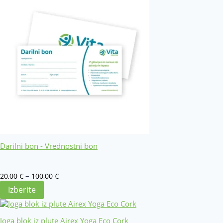
Darilni bon - Vrednostni bon
Cenovni
–
20,00
€
100,00
€
razpon:
Izberite
od
20,00 €
do
Joga blok iz plute Airex Yoga Eco Cork
100,00 €