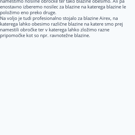
namestimo nosilne obročke ter tako blazine obesimo. Ali pa
enostavno izberemo nosilec za blazine na katerega blazine le
položimo eno preko druge.
Na voljo je tudi profesionalno stojalo za blazine Airex, na
katerega lahko obesimo različne blazine na katere smo prej
namestili obročke ter v katerega lahko zložimo razne
pripomočke kot so npr. ravnotežne blazine.