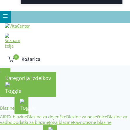
0
Košarica
Kategorija izdelkov
Blazine
AIREX blazine
Blazine za dojenčke
Blazine za nosečnice
Blazine za
vadbo
Dodatki za blazine
Joga blazine
Ravnotežne blazine