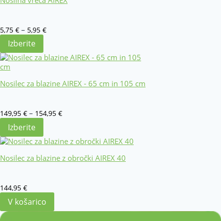
Cenovni
–
5,75
€
5,95
€
razpon:
Izberite
od
5,75 €
do
5,95 €
Nosilec za blazine AIREX - 65 cm in 105 cm
Cenovni
–
149,95
€
154,95
€
razpon:
Izberite
od
149,95 €
do
Nosilec za blazine z obročki AIREX 40
154,95 €
144,95
€
V košarico