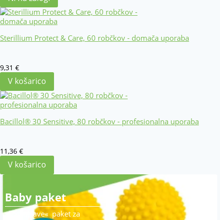
Sterillium Protect & Care, 60 robčkov - domača uporaba
9,31
€
V košarico
Bacillol® 30 Sensitive, 80 robčkov - profesionalna uporaba
11,36
€
V košarico
Baby paket
»Must Have« paket za