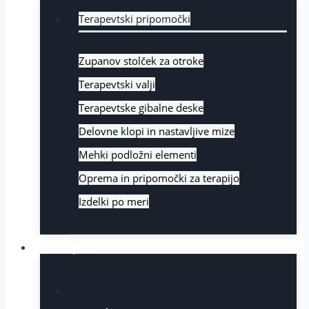
Terapevtski pripomočki
Zupanov stolček za otroke
Terapevtski valji
Terapevtske gibalne deske
Delovne klopi in nastavljive mize
Mehki podložni elementi
Oprema in pripomočki za terapijo
Izdelki po meri
Zastopstva
Blagovne znamke