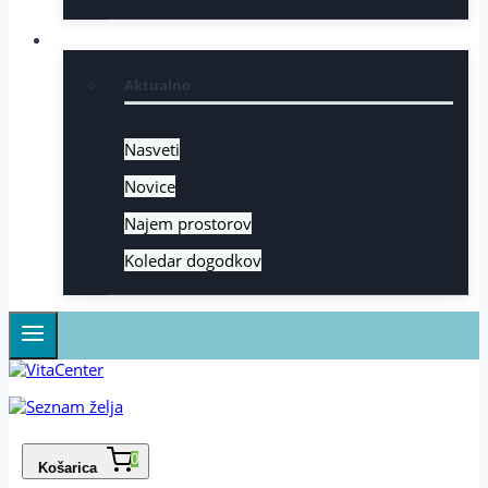
Aktualno
Aktualno
Nasveti
Novice
Najem prostorov
Koledar dogodkov
0
Košarica