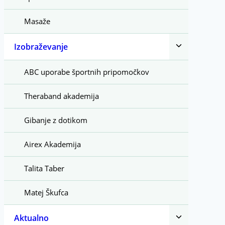
Masaže
Toggle
Izobraževanje
child
menu
ABC uporabe športnih pripomočkov
Theraband akademija
Gibanje z dotikom
Airex Akademija
Talita Taber
Matej Škufca
Toggle
Aktualno
child