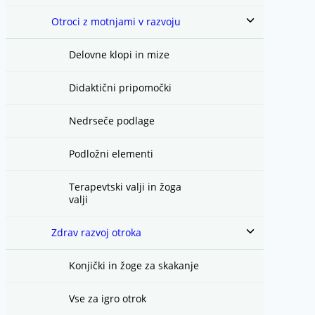
Toggle
Otroci z motnjami v razvoju
child
menu
Delovne klopi in mize
Didaktični pripomočki
Nedrseče podlage
Podložni elementi
Terapevtski valji in žoga
valji
Toggle
Zdrav razvoj otroka
child
menu
Konjički in žoge za skakanje
Vse za igro otrok