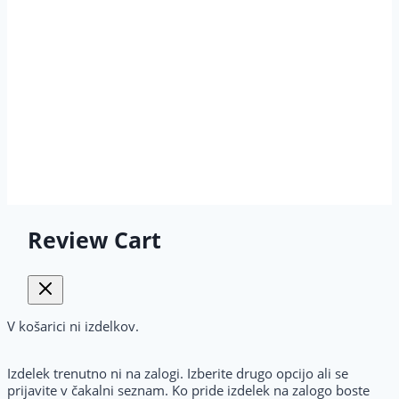
obvezna predhodna
rezervacija ali prijava.
WPM D.O.O.
| 2026 VITA CENTER © VSE PRAVICE
PRIDRŽANE |
SPLOŠNI POGOJI POSLOVANJA
|
PIŠKOTKI
|
ZASEBNOST
Review Cart
V košarici ni izdelkov.
Izdelek trenutno ni na zalogi. Izberite drugo opcijo ali se
prijavite v čakalni seznam. Ko pride izdelek na zalogo boste