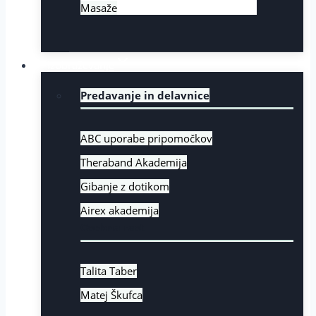
Masaže
Izobraževanje
Predavanje in delavnice
ABC uporabe pripomočkov
Theraband Akademija
Gibanje z dotikom
Airex akademija
Osebna rast
Talita Taber
Matej Škufca