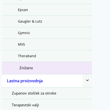
Epsan
Gaugler & Lutz
Gymnic
MVS
Theraband
Znižano
Toggle
Lastna proizvodnja
child
menu
Zupanov stolček za otroke
Terapevtski valji