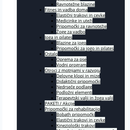
Ravnotežne blazine
Fitnes in vadba doma
Elastični trakovi in cevke
Medicinke in uteži
Pripomočki za ravnotežje
Žoge za vadbo
Joga in pilates
Blazine za jogo
Pripomočki za jogo in pilates
Ostalo
Oprema za pse
Vodni program
Otroci z motnjami v razvoju
Delovne klopi in mize
Didaktični pripomočki
Nedrseče podlage
Podložni elementi
Terapevtski valji in žoga valji
PAKETI / Akcije
Pripomočki za rehabilitacijo
Bobath pripomočki
Elastični trakovi in cevke
Kineziološki trakovi