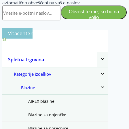
avtomatično obveščeni na vaš e-naslov.
Obvestite me, ko bo na
voljo
Toggle
Spletna trgovina
child
menu
Toggle
Kategorije izdelkov
child
menu
Toggle
Blazine
child
menu
AIREX blazine
Blazine za dojenčke
Blazine za nosečnice