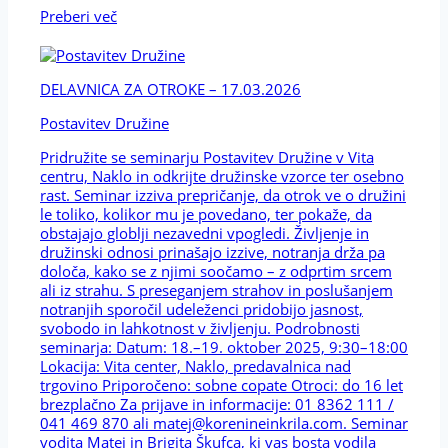
Preberi več
DELAVNICA ZA OTROKE – 17.03.2026
Postavitev Družine
Pridružite se seminarju Postavitev Družine v Vita
centru, Naklo in odkrijte družinske vzorce ter osebno
rast. Seminar izziva prepričanje, da otrok ve o družini
le toliko, kolikor mu je povedano, ter pokaže, da
obstajajo globlji nezavedni vpogledi. Življenje in
družinski odnosi prinašajo izzive, notranja drža pa
določa, kako se z njimi soočamo – z odprtim srcem
ali iz strahu. S preseganjem strahov in poslušanjem
notranjih sporočil udeleženci pridobijo jasnost,
svobodo in lahkotnost v življenju. Podrobnosti
seminarja: Datum: 18.–19. oktober 2025, 9:30–18:00
Lokacija: Vita center, Naklo, predavalnica nad
trgovino Priporočeno: sobne copate Otroci: do 16 let
brezplačno Za prijave in informacije: 01 8362 111 /
041 469 870 ali matej@korenineinkrila.com. Seminar
vodita Matej in Brigita Škufca, ki vas bosta vodila