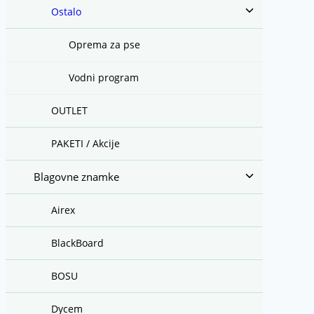
Toggle
Ostalo
child
menu
Oprema za pse
Vodni program
OUTLET
PAKETI / Akcije
Toggle
Blagovne znamke
child
menu
Airex
BlackBoard
BOSU
Dycem