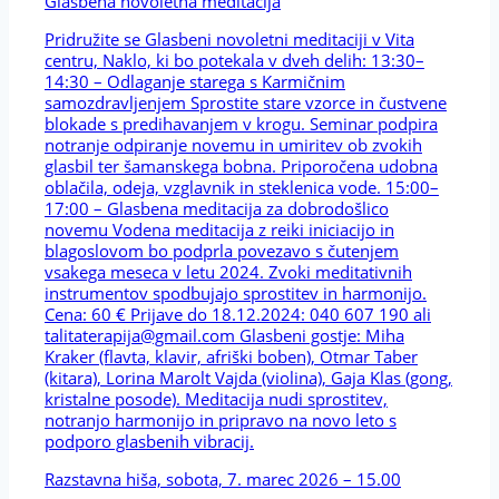
Glasbena novoletna meditacija
Pridružite se Glasbeni novoletni meditaciji v Vita
centru, Naklo, ki bo potekala v dveh delih: 13:30–
14:30 – Odlaganje starega s Karmičnim
samozdravljenjem Sprostite stare vzorce in čustvene
blokade s predihavanjem v krogu. Seminar podpira
notranje odpiranje novemu in umiritev ob zvokih
glasbil ter šamanskega bobna. Priporočena udobna
oblačila, odeja, vzglavnik in steklenica vode. 15:00–
17:00 – Glasbena meditacija za dobrodošlico
novemu Vodena meditacija z reiki iniciacijo in
blagoslovom bo podprla povezavo s čutenjem
vsakega meseca v letu 2024. Zvoki meditativnih
instrumentov spodbujajo sprostitev in harmonijo.
Cena: 60 € Prijave do 18.12.2024: 040 607 190 ali
talitaterapija@gmail.com Glasbeni gostje: Miha
Kraker (flavta, klavir, afriški boben), Otmar Taber
(kitara), Lorina Marolt Vajda (violina), Gaja Klas (gong,
kristalne posode). Meditacija nudi sprostitev,
notranjo harmonijo in pripravo na novo leto s
podporo glasbenih vibracij.
Razstavna hiša, sobota, 7. marec 2026 – 15.00