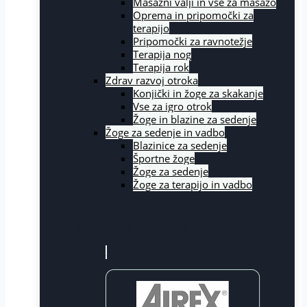
Masažni valji in vse za masažo
Oprema in pripomočki za
terapijo
Pripomočki za ravnotežje
Terapija nog
Terapija rok
Zdrav razvoj otroka
Konjički in žoge za skakanje
Vse za igro otrok
Žoge in blazine za sedenje
Žoge za sedenje in vadbo
Blazinice za sedenje
Športne žoge
Žoge za sedenje
Žoge za terapijo in vadbo
Blagovne znamke