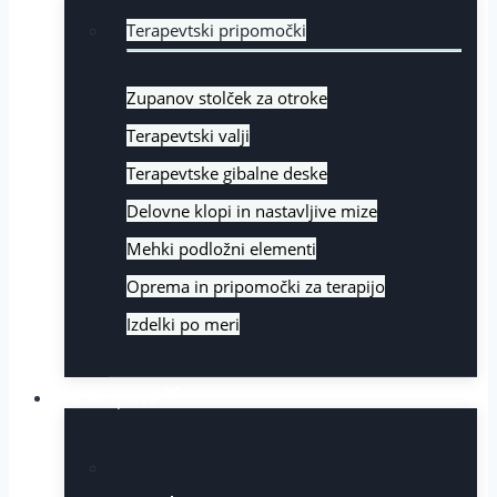
Terapevtski pripomočki
Zupanov stolček za otroke
Terapevtski valji
Terapevtske gibalne deske
Delovne klopi in nastavljive mize
Mehki podložni elementi
Oprema in pripomočki za terapijo
Izdelki po meri
Zastopstva
Blagovne znamke