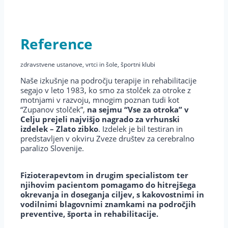
Reference
zdravstvene ustanove, vrtci in šole, športni klubi
Naše izkušnje na področju terapije in rehabilitacije
segajo v leto 1983, ko smo za stolček za otroke z
motnjami v razvoju, mnogim poznan tudi kot
“Zupanov stolček”,
na sejmu “Vse za otroka” v
Celju prejeli najvišjo nagrado za vrhunski
izdelek – Zlato zibko
. Izdelek je bil testiran in
predstavljen v okviru Zveze društev za cerebralno
paralizo Slovenije.
Fizioterapevtom in drugim specialistom ter
njihovim pacientom pomagamo do hitrejšega
okrevanja in doseganja ciljev, s kakovostnimi in
vodilnimi blagovnimi znamkami na področjih
preventive, športa in rehabilitacije.