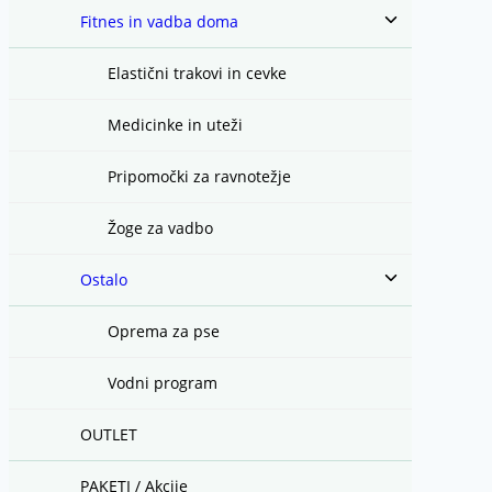
Toggle
Fitnes in vadba doma
child
menu
Elastični trakovi in cevke
Medicinke in uteži
Pripomočki za ravnotežje
Žoge za vadbo
Toggle
Ostalo
child
menu
Oprema za pse
Vodni program
OUTLET
PAKETI / Akcije