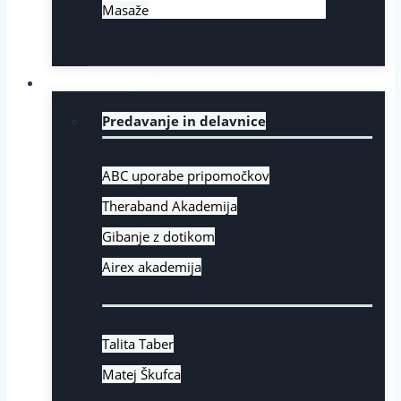
Masaže
Izobraževanje
Predavanje in delavnice
ABC uporabe pripomočkov
Theraband Akademija
Gibanje z dotikom
Airex akademija
Osebna rast
Talita Taber
Matej Škufca