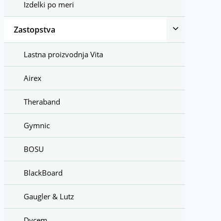
Izdelki po meri
Toggle
Zastopstva
child
menu
Lastna proizvodnja Vita
Airex
Theraband
Gymnic
BOSU
BlackBoard
Gaugler & Lutz
Dycem