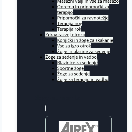
Masažni valji in vse za masažo
Oprema in pripomočki za
terapijo
Pripomočki za ravnotežje
Terapija nog
Terapija rok
Zdrav razvoj otroka
Konjički in žoge za skakanje
Vse za igro otrok
Žoge in blazine za sedenje
Žoge za sedenje in vadbo
Blazinice za sedenje
Športne žoge
Žoge za sedenje
Žoge za terapijo in vadbo
Blagovne znamke