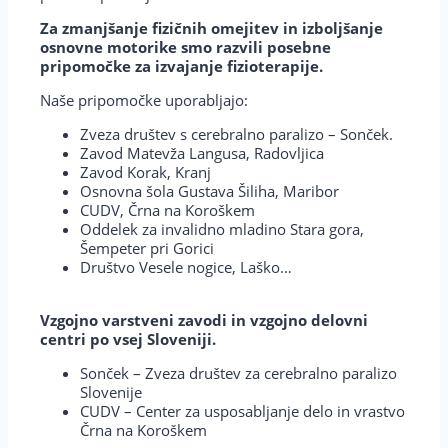
Za zmanjšanje fizičnih omejitev in izboljšanje
osnovne motorike smo razvili posebne
pripomočke za izvajanje fizioterapije.
Naše pripomočke uporabljajo:
Zveza društev s cerebralno paralizo – Sonček.
Zavod Matevža Langusa, Radovljica
Zavod Korak, Kranj
Osnovna šola Gustava Šiliha, Maribor
CUDV, Črna na Koroškem
Oddelek za invalidno mladino Stara gora,
Šempeter pri Gorici
Društvo Vesele nogice, Laško…
Vzgojno varstveni zavodi in vzgojno delovni
centri po vsej Sloveniji.
Sonček – Zveza društev za cerebralno paralizo
Slovenije
CUDV – Center za usposabljanje delo in vrastvo
Črna na Koroškem