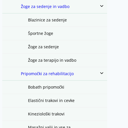
Toggle
Žoge za sedenje in vadbo
child
menu
Blazinice za sedenje
Športne žoge
Žoge za sedenje
Žoge za terapijo in vadbo
Toggle
Pripomočki za rehabilitacijo
child
menu
Bobath pripomočki
Elastični trakovi in cevke
Kineziološki trakovi
Masažni valji in vse za