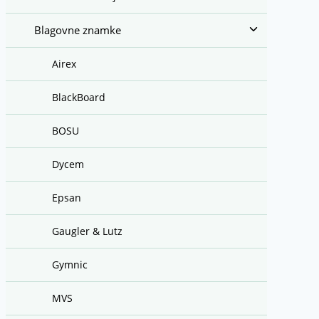
Toggle
Blagovne znamke
child
menu
Airex
BlackBoard
BOSU
Dycem
Epsan
Gaugler & Lutz
Gymnic
MVS