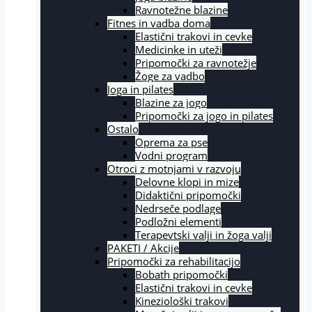
Ravnotežne blazine
Fitnes in vadba doma
Elastični trakovi in cevke
Medicinke in uteži
Pripomočki za ravnotežje
Žoge za vadbo
Joga in pilates
Blazine za jogo
Pripomočki za jogo in pilates
Ostalo
Oprema za pse
Vodni program
Otroci z motnjami v razvoju
Delovne klopi in mize
Didaktični pripomočki
Nedrseče podlage
Podložni elementi
Terapevtski valji in žoga valji
PAKETI / Akcije
Pripomočki za rehabilitacijo
Bobath pripomočki
Elastični trakovi in cevke
Kineziološki trakovi