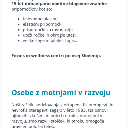
15 let dobavljamo vodilne blagovne znamke
pripomočkov kot so:
telovadne blazine,
elastični pripomočki,
pripomočki za ravnotežje,
uteži ročke in okrogle uteži,
velike žoge in pilates žoge…
Fitnes in wellness centri po vsej Sloveniji.
Osebe z motnjami v razvoju
Naši začetki sodelovanja z ortopedi, fizioterapevti in
nevrofizioterapevti segajo v leto 1983. Na osnovi
njihovih izkušenj in potreb otrok z motnjami v
razvoju, smo razvili stolček, ki otroku omogoča
pravilen položaj telesa.