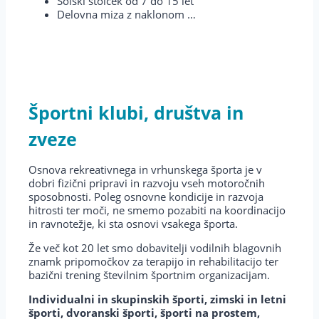
Šolski stolček od 7 do 15 let
Delovna miza z naklonom …
Športni klubi, društva in
zveze
Osnova rekreativnega in vrhunskega športa je v
dobri fizični pripravi in razvoju vseh motoročnih
sposobnosti. Poleg osnovne kondicije in razvoja
hitrosti ter moči, ne smemo pozabiti na koordinacijo
in ravnotežje, ki sta osnovi vsakega športa.
Že več kot 20 let smo dobavitelji vodilnih blagovnih
znamk pripomočkov za terapijo in rehabilitacijo ter
bazični trening številnim športnim organizacijam.
Individualni in skupinskih športi, zimski in letni
športi, dvoranski športi, športi na prostem,