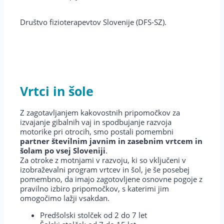
Društvo fizioterapevtov Slovenije (DFS-SZ).
Vrtci
in šole
Z zagotavljanjem kakovostnih pripomočkov za
izvajanje gibalnih vaj in spodbujanje razvoja
motorike pri otrocih, smo postali pomembni
partner številnim javnim in zasebnim vrtcem in
šolam po vsej Sloveniji
.
Za otroke z motnjami v razvoju, ki so vključeni v
izobraževalni program vrtcev in šol, je še posebej
pomembno, da imajo zagotovljene osnovne pogoje z
pravilno izbiro pripomočkov, s katerimi jim
omogočimo lažji vsakdan.
Predšolski stolček od 2 do 7 let