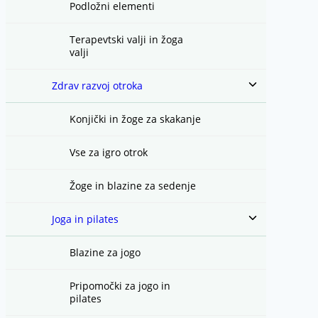
Podložni elementi
Terapevtski valji in žoga
valji
Toggle
Zdrav razvoj otroka
child
menu
Konjički in žoge za skakanje
Vse za igro otrok
Žoge in blazine za sedenje
Toggle
Joga in pilates
child
menu
Blazine za jogo
Pripomočki za jogo in
pilates