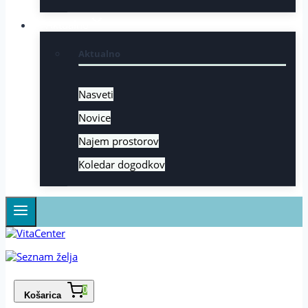
Aktualno
Aktualno
Nasveti
Novice
Najem prostorov
Koledar dogodkov
0
Košarica