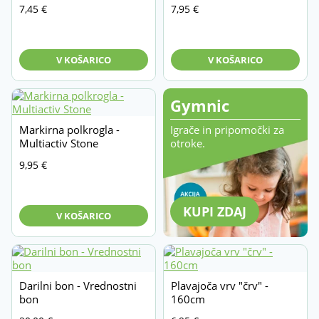
7,45
€
7,95
€
V KOŠARICO
V KOŠARICO
Gymnic
Markirna polkrogla -
Igrače in pripomočki za
Multiactiv Stone
otroke.
9,95
€
KUPI ZDAJ
V KOŠARICO
Darilni bon - Vrednostni
Plavajoča vrv "črv" -
bon
160cm