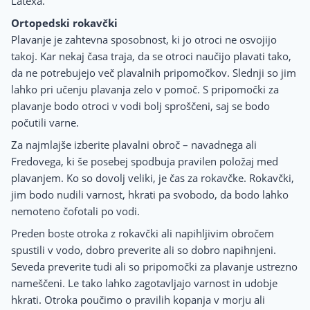
Latexa.
Ortopedski rokavčki
Plavanje je zahtevna sposobnost, ki jo otroci ne osvojijo
takoj. Kar nekaj časa traja, da se otroci naučijo plavati tako,
da ne potrebujejo več plavalnih pripomočkov. Slednji so jim
lahko pri učenju plavanja zelo v pomoč. S pripomočki za
plavanje bodo otroci v vodi bolj sproščeni, saj se bodo
počutili varne.
Za najmlajše izberite plavalni obroč – navadnega ali
Fredovega, ki še posebej spodbuja pravilen položaj med
plavanjem. Ko so dovolj veliki, je čas za rokavčke. Rokavčki,
jim bodo nudili varnost, hkrati pa svobodo, da bodo lahko
nemoteno čofotali po vodi.
Preden boste otroka z rokavčki ali napihljivim obročem
spustili v vodo, dobro preverite ali so dobro napihnjeni.
Seveda preverite tudi ali so pripomočki za plavanje ustrezno
nameščeni. Le tako lahko zagotavljajo varnost in udobje
hkrati. Otroka poučimo o pravilih kopanja v morju ali