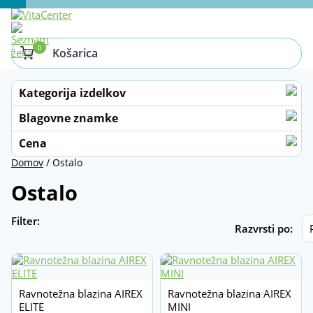
0
Košarica
Kategorija izdelkov
Blazine
Blagovne znamke
Fitnes in vadba doma
Airex
Cena
Domov
/ Ostalo
BlackBoard
Joga in pilates
Od
Do
Ostalo
BOSU
Otroci z motnjami v razvoju
Dycem
Pripomočki za rehabilitacijo
Filter:
Išči
Razvrsti po:
Epsan
Zdrav razvoj otroka
Erler Zimmer
Žoge za sedenje in vadbo
Gaugler & Lutz
Ostalo
Ravnotežna blazina AIREX
Ravnotežna blazina AIREX
ELITE
MINI
Gymnic