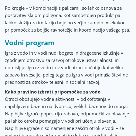
Polkrogle – v kombinaciji s palicami, so lahko osnova za
postavitev slalom poligona. Kot samostojen produkt pa
lahko služijo za imitacijo hoje po večjih kamnih. Vsekakor
pripomoček za boljše ravnotežje in koordinacijo vašega psa.
Vodni program
Igra z vodo in v vodi nudi bogate in dragocene izkušnje v
zgodnjem otroštvu za razvoj otrokove ustvarjalnosti in
domišljije. Igro z vodo in v vodi otroci občutijo kot veliko
zabavo in veselje, poleg tega pa igra v vodi prinaša številne
prednosti za otrokov telesni in socialni razvoj.
Kako pravilno izbrati pripomočke za vodo
Otroci obožujejo vodne aktivnosti – od čofotanja v
napihljivem bazenu na dvorišču, velikih bazenov do morja.
Napihljive igrače popestrijo zabavo, pripomočki za plavanje
pa lahko otroku pomagajo v vodi pri učenju plavanja.
Napihljive igrače niso namenjene zaščiti otrok v vodi – še
vedno jih morate nadzorovati in dobro razmisliti, ali je