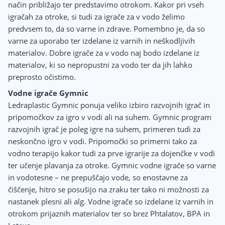
način približajo ter predstavimo otrokom. Kakor pri vseh
igračah za otroke, si tudi za igrače za v vodo želimo
predvsem to, da so varne in zdrave. Pomembno je, da so
varne za uporabo ter izdelane iz varnih in neškodljivih
materialov. Dobre igrače za v vodo naj bodo izdelane iz
materialov, ki so nepropustni za vodo ter da jih lahko
preprosto očistimo.
Vodne igrače Gymnic
Ledraplastic Gymnic ponuja veliko izbiro razvojnih igrač in
pripomočkov za igro v vodi ali na suhem. Gymnic program
razvojnih igrač je poleg igre na suhem, primeren tudi za
neskončno igro v vodi. Pripomočki so primerni tako za
vodno terapijo kakor tudi za prve igrarije za dojenčke v vodi
ter učenje plavanja za otroke. Gymnic vodne igrače so varne
in vodotesne – ne prepuščajo vode, so enostavne za
čiščenje, hitro se posušijo na zraku ter tako ni možnosti za
nastanek plesni ali alg. Vodne igrače so izdelane iz varnih in
otrokom prijaznih materialov ter so brez Phtalatov, BPA in