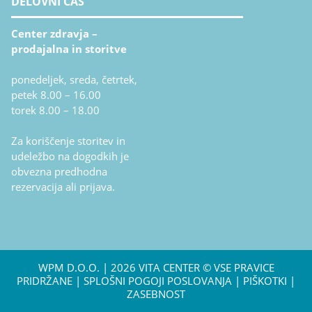
DELOVNI ČAS
Center zdravja –
prodajalna in storitve
ponedeljek, sreda, četrtek,
petek 8.00 – 16.00
torek 8.00 – 18.00
Za koriščenje storitev in
udeležbo na dogodkih je
obvezna predhodna
rezervacija ali prijava.
WPM D.O.O.
| 2026 VITA CENTER © VSE PRAVICE
PRIDRŽANE |
SPLOŠNI POGOJI POSLOVANJA
|
PIŠKOTKI
|
ZASEBNOST