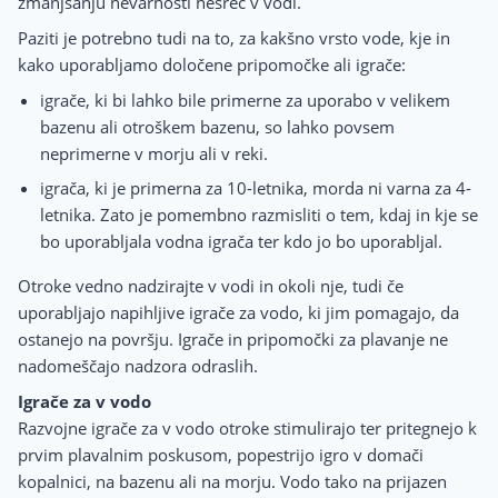
zmanjšanju nevarnosti nesreč v vodi.
Paziti je potrebno tudi na to, za kakšno vrsto vode, kje in
kako uporabljamo določene pripomočke ali igrače:
igrače, ki bi lahko bile primerne za uporabo v velikem
bazenu ali otroškem bazenu, so lahko povsem
neprimerne v morju ali v reki.
igrača, ki je primerna za 10-letnika, morda ni varna za 4-
letnika. Zato je pomembno razmisliti o tem, kdaj in kje se
bo uporabljala vodna igrača ter kdo jo bo uporabljal.
Otroke vedno nadzirajte v vodi in okoli nje, tudi če
uporabljajo napihljive igrače za vodo, ki jim pomagajo, da
ostanejo na površju. Igrače in pripomočki za plavanje ne
nadomeščajo nadzora odraslih.
Igrače za v vodo
Razvojne igrače za v vodo otroke stimulirajo ter pritegnejo k
prvim plavalnim poskusom, popestrijo igro v domači
kopalnici, na bazenu ali na morju. Vodo tako na prijazen