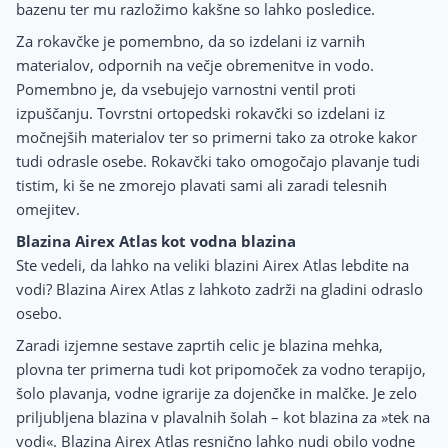
bazenu ter mu razložimo kakšne so lahko posledice.
Za rokavčke je pomembno, da so izdelani iz varnih
materialov, odpornih na večje obremenitve in vodo.
Pomembno je, da vsebujejo varnostni ventil proti
izpuščanju. Tovrstni ortopedski rokavčki so izdelani iz
močnejših materialov ter so primerni tako za otroke kakor
tudi odrasle osebe. Rokavčki tako omogočajo plavanje tudi
tistim, ki še ne zmorejo plavati sami ali zaradi telesnih
omejitev.
Blazina Airex Atlas kot vodna blazina
Ste vedeli, da lahko na veliki blazini Airex Atlas lebdite na
vodi? Blazina Airex Atlas z lahkoto zadrži na gladini odraslo
osebo.
Zaradi izjemne sestave zaprtih celic je blazina mehka,
plovna ter primerna tudi kot pripomoček za vodno terapijo,
šolo plavanja, vodne igrarije za dojenčke in malčke. Je zelo
priljubljena blazina v plavalnih šolah – kot blazina za »tek na
vodi«. Blazina Airex Atlas resnično lahko nudi obilo vodne