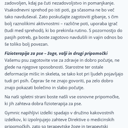
zadovoljen, kdaj pa čuti nezadovoljstvo in pomanjkanje.
Vsakodnevni sprehod po isti poti, ga sčasoma ne bo več
tako navduševal. Zato poskušajte zagotoviti gibanje, s čim
bolj raznolikimi aktivnostmi – različne poti, uporaba igrač
(tudi med sprehodi), ki bo prekinila rutino. S pozornostjo do
pasjih potreb, ga boste zagotovo navdušili in vajin odnos bo
še toliko bolj povezan.
Fizioterapija za pse – žoge, valji in drugi pripomočki
Vašemu psu zagotovite vse za zdravje in dobro počutje, ne
glede na njegove sposobnosti. Starostne ter ostale
deformacije mišic in skeleta, se tako kot pri ljudeh pojavljajo
tudi pri psih. Čeprav še ne znajo govoriti, pa zelo dobro
znajo pokazati bolečino in slabo počutje.
Na naši spletni strani boste našli vse osnovne pripomočke,
ki jih zahteva dobra fizioterapija za pse.
Gymnic napihljivi izdelki spadajo v družino kakovostnih
izdelkov, ki izpolnjujejo zahteve Direktive o medicinskih
pripomočkih, zato so terapevtske žoge in terapevtski