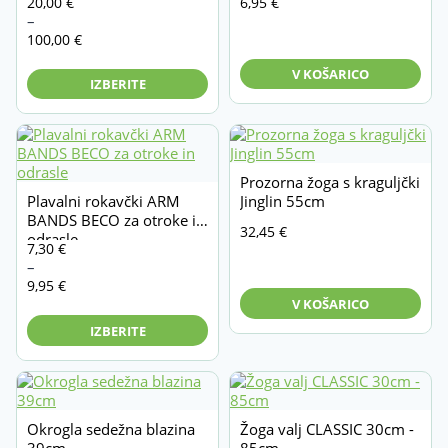
Cenovni
20,00
€
6,95
€
razpon:
–
od
100,00
€
20,00 €
V KOŠARICO
do
IZBERITE
100,00 €
Prozorna žoga s kraguljčki
Plavalni rokavčki ARM
Jinglin 55cm
BANDS BECO za otroke in
32,45
€
odrasle
Cenovni
7,30
€
razpon:
–
od
9,95
€
V KOŠARICO
7,30 €
do
IZBERITE
9,95 €
Okrogla sedežna blazina
Žoga valj CLASSIC 30cm -
39cm
85cm