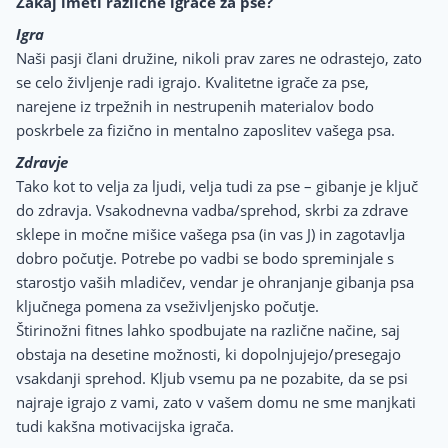
Zakaj imeti različne igrače za pse?
Igra
Naši pasji člani družine, nikoli prav zares ne odrastejo, zato
se celo življenje radi igrajo. Kvalitetne igrače za pse,
narejene iz trpežnih in nestrupenih materialov bodo
poskrbele za fizično in mentalno zaposlitev vašega psa.
Zdravje
Tako kot to velja za ljudi, velja tudi za pse – gibanje je ključ
do zdravja. Vsakodnevna vadba/sprehod, skrbi za zdrave
sklepe in močne mišice vašega psa (in vas J) in zagotavlja
dobro počutje. Potrebe po vadbi se bodo spreminjale s
starostjo vaših mladičev, vendar je ohranjanje gibanja psa
ključnega pomena za vseživljenjsko počutje.
Štirinožni fitnes lahko spodbujate na različne načine, saj
obstaja na desetine možnosti, ki dopolnjujejo/presegajo
vsakdanji sprehod. Kljub vsemu pa ne pozabite, da se psi
najraje igrajo z vami, zato v vašem domu ne sme manjkati
tudi kakšna motivacijska igrača.