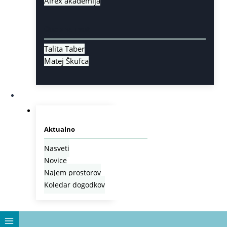
Airex akademija
Osebna rast
Talita Taber
Matej Škufca
Aktualno
Aktualno
Nasveti
Novice
Najem prostorov
Koledar dogodkov