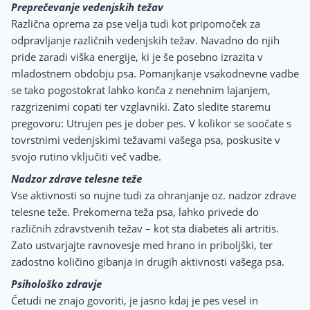
Preprečevanje vedenjskih težav
Različna oprema za pse velja tudi kot pripomoček za
odpravljanje različnih vedenjskih težav. Navadno do njih
pride zaradi viška energije, ki je še posebno izrazita v
mladostnem obdobju psa. Pomanjkanje vsakodnevne vadbe
se tako pogostokrat lahko konča z nenehnim lajanjem,
razgrizenimi copati ter vzglavniki. Zato sledite staremu
pregovoru: Utrujen pes je dober pes. V kolikor se soočate s
tovrstnimi vedenjskimi težavami vašega psa, poskusite v
svojo rutino vključiti več vadbe.
Nadzor zdrave telesne teže
Vse aktivnosti so nujne tudi za ohranjanje oz. nadzor zdrave
telesne teže. Prekomerna teža psa, lahko privede do
različnih zdravstvenih težav – kot sta diabetes ali artritis.
Zato ustvarjajte ravnovesje med hrano in priboljški, ter
zadostno količino gibanja in drugih aktivnosti vašega psa.
Psihološko zdravje
Četudi ne znajo govoriti, je jasno kdaj je pes vesel in