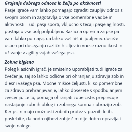
Grajenje dobrega odnosa in želja po aktivnosti
Pasje igrače vam lahko pomagajo zgraditi zaupljiv odnos s
svojim psom in zagotavljajo vse pomembne vadbe in
aktivnosti. Tudi pasji športi, vključno s tečaji pasje agilnosti,
postajajo vse bolj priljubljeni. Različna oprema za pse pa
vam lahko pomaga, da lahko vaš hišni ljubljenec doseže
uspeh pri doseganju različnih ciljev in vnese raznolikost in
uživanje v agility vajah vašega psa.
Zobna higiena
Poleg klasičnih igrač, je smiselno uporabljati tudi igrače za
žvečenje, saj so lahko odlične pri ohranjanju zdravja zob in
dlesni vašega psa. Močne mišice čeljusti, ki so pomembne
za zdravo prehranjevanje, lahko dosežete s spodbujanjem
žvečenja. Le ta, pomaga ohranjati zobe čiste, preprečuje
nastajanje zobnih oblog in zobnega kamna z abrazijo zob.
Ker psi nimajo možnosti zobnih protez v poznih letih,
poskrbite, da bodo njihovi zobje čim dlje dobro opravljali
svojo nalogo.