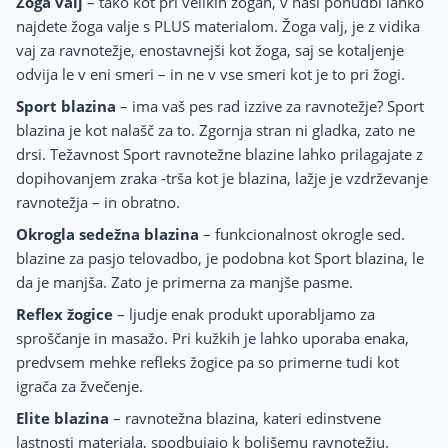
Žoga valj
– tako kot pri velikih žogah, v naši ponudbi lahko
najdete žoga valje s PLUS materialom. Žoga valj, je z vidika
vaj za ravnotežje, enostavnejši kot žoga, saj se kotaljenje
odvija le v eni smeri – in ne v vse smeri kot je to pri žogi.
Sport blazina
– ima vaš pes rad izzive za ravnotežje? Sport
blazina je kot nalašč za to. Zgornja stran ni gladka, zato ne
drsi. Težavnost Sport ravnotežne blazine lahko prilagajate z
dopihovanjem zraka -trša kot je blazina, lažje je vzdrževanje
ravnotežja – in obratno.
Okrogla sedežna blazina
– funkcionalnost okrogle sed.
blazine za pasjo telovadbo, je podobna kot Sport blazina, le
da je manjša. Zato je primerna za manjše pasme.
Reflex žogice
– ljudje enak produkt uporabljamo za
sproščanje in masažo. Pri kužkih je lahko uporaba enaka,
predvsem mehke refleks žogice pa so primerne tudi kot
igrača za žvečenje.
Elite blazina
– ravnotežna blazina, kateri edinstvene
lastnosti materiala, spodbujajo k boljšemu ravnotežju.