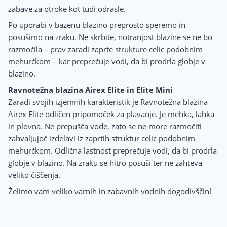
zabave za otroke kot tudi odrasle.
Po uporabi v bazenu blazino preprosto speremo in
posušimo na zraku. Ne skrbite, notranjost blazine se ne bo
razmočila – prav zaradi zaprte strukture celic podobnim
mehurčkom – kar preprečuje vodi, da bi prodrla globje v
blazino.
Ravnotežna blazina Airex Elite in Elite Mini
Zaradi svojih izjemnih karakteristik je Ravnotežna blazina
Airex Elite odličen pripomoček za plavanje. Je mehka, lahka
in plovna. Ne prepušča vode, zato se ne more razmočiti
zahvaljujoč izdelavi iz zaprtih struktur celic podobnim
mehurčkom. Odlična lastnost preprečuje vodi, da bi prodrla
globje v blazino. Na zraku se hitro posuši ter ne zahteva
veliko čiščenja.
Želimo vam veliko varnih in zabavnih vodnih dogodivščin!