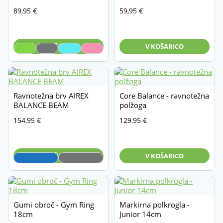
Oprema za pse
89,95
€
59,95
€
Lastna proizvodnja Vita
Vodni program
MVS
PAKETI / Akcije
V KOŠARICO
V KOŠARICO
Sportec
Theraband
Ravnotežna brv AIREX
Core Balance - ravnotežna
BALANCE BEAM
polžoga
154,95
€
129,95
€
V KOŠARICO
V KOŠARICO
Gumi obroč - Gym Ring
Markirna polkrogla -
18cm
Junior 14cm