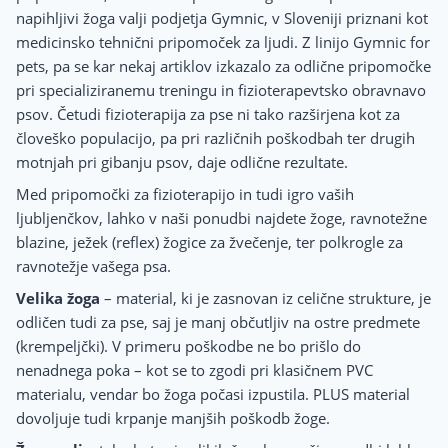
napihljivi žoga valji podjetja Gymnic, v Sloveniji priznani kot
medicinsko tehnični pripomoček za ljudi. Z linijo Gymnic for
pets, pa se kar nekaj artiklov izkazalo za odlične pripomočke
pri specializiranemu treningu in fizioterapevtsko obravnavo
psov. Četudi fizioterapija za pse ni tako razširjena kot za
človeško populacijo, pa pri različnih poškodbah ter drugih
motnjah pri gibanju psov, daje odlične rezultate.
Med pripomočki za fizioterapijo in tudi igro vaših
ljubljenčkov, lahko v naši ponudbi najdete žoge, ravnotežne
blazine, ježek (reflex) žogice za žvečenje, ter polkrogle za
ravnotežje vašega psa.
Velika žoga
– material, ki je zasnovan iz celične strukture, je
odličen tudi za pse, saj je manj občutljiv na ostre predmete
(krempeljčki). V primeru poškodbe ne bo prišlo do
nenadnega poka – kot se to zgodi pri klasičnem PVC
materialu, vendar bo žoga počasi izpustila. PLUS material
dovoljuje tudi krpanje manjših poškodb žoge.