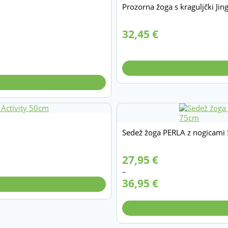
Prozorna žoga s kraguljčki Jin
32,45
€
Sedež žoga PERLA z nogicami
Cenovni
27,95
€
razpon:
–
od
36,95
€
27,95 €
do
36,95 €