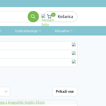
0
Košarica
Izobraževanje
Aktualno
Prikaži vse