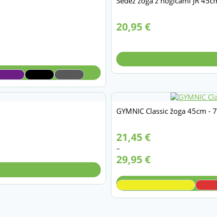
Sedež žoga z nogicami JR 45c
20,95
€
GYMNIC Classic žoga 45cm - 
Cenovni
21,45
€
razpon:
–
od
29,95
€
21,45 €
do
29,95 €