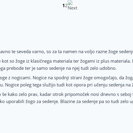
1
2
avno te seveda varno, so za ta namen na voljo razne žoge sedenje
ot so žoge iz klasičnega materiala ter žogami iz plus materiala. Ra
oga prebode ter je samo sedenje na njej tudi zelo udobno.
ge z nogicami. Nogice na spodnji strani žoge omogočajo, da žoga
 Nogice poleg tega služijo tudi kot opora pri učenju sedenja na 
o še kako zelo prav, kadar otrok pripomoček nosi dnevno s seboj t
ko uporabili žogo za sedenje. Blazine za sedenje pa so tudi zelo