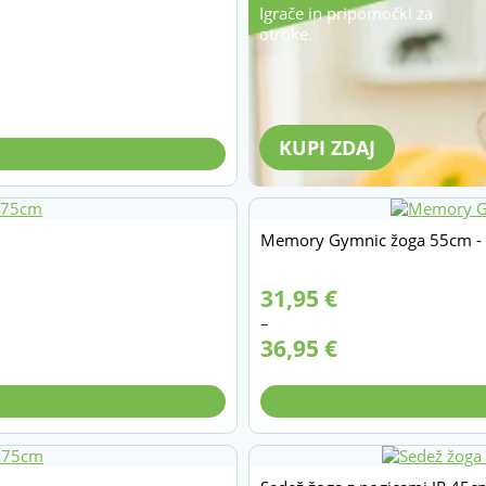
Igrače in pripomočki za
otroke.
KUPI ZDAJ
Memory Gymnic žoga 55cm -
Cenovni
31,95
€
razpon:
–
od
36,95
€
31,95 €
do
36,95 €