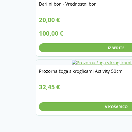
Darilni bon - Vrednostni bon
Gaugler & Lutz
Vse za igro otrok
Gymnic
Žoge in blazine za sedenje
Cenovni
20,00
€
razpon:
Lastna proizvodnja Vita
–
Žoge za sedenje in vadbo
od
100,00
€
20,00 €
MVS
Ostalo
do
Sportec
100,00 €
IZBERITE
PAKETI / Akcije
Theraband
Prozorna žoga s kroglicami Activity 50cm
32,45
€
V KOŠARICO