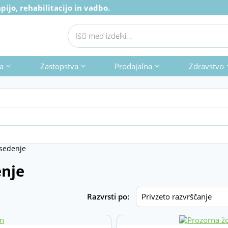
ijo, rehabilitacijo in vadbo.
Products
search
a
Zastopstva
Prodajalna
Zdravstvo
 sedenje
Do
enje
Išči
Razvrsti po: