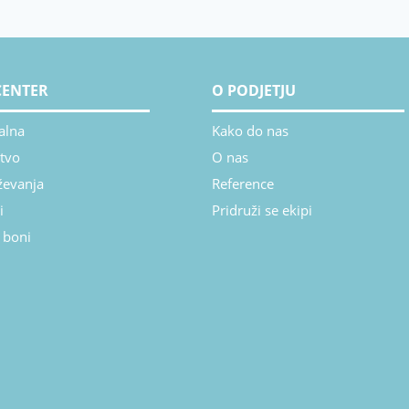
CENTER
O PODJETJU
alna
Kako do nas
tvo
O nas
ževanja
Reference
i
Pridruži se ekipi
 boni