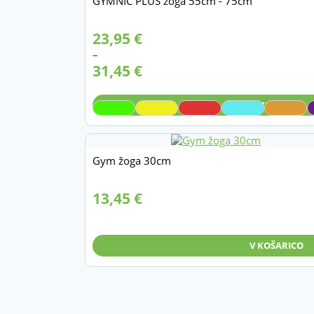
GYMNIC PLUS žoga 55cm - 75cm
Cenovni
23,95
€
razpon:
–
od
31,45
€
23,95 €
do
31,45 €
IZBERITE
Gym žoga 30cm
13,45
€
V KOŠARICO