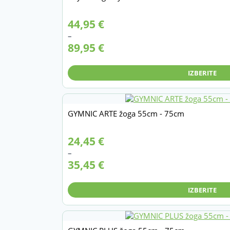
Cenovni
44,95
€
razpon:
–
od
89,95
€
44,95 €
do
89,95 €
IZBERITE
GYMNIC ARTE žoga 55cm - 75cm
Cenovni
24,45
€
razpon:
–
od
35,45
€
24,45 €
do
35,45 €
IZBERITE