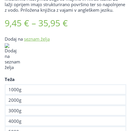
lažji oprijem imajo strukturirano površino ter so napolnjene
z vodo. Priložena knjižica z vajami v angleškem jeziku.
Cenovni
9,45
€
–
35,95
€
razpon:
Dodaj na
seznam želja
od
9,45 €
do
35,95 €
Teža
1000g
2000g
3000g
4000g