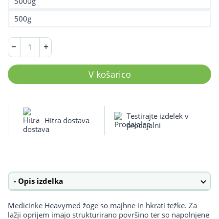
5000g
500g
Medicinka
−
+
Heavymed
žoga
0.5kg
V košarico
–
5kg
količina
Testirajte izdelek v
Hitra dostava
prodajalni
Opis izdelka
Medicinke Heavymed žoge so majhne in hkrati težke. Za
lažji oprijem imajo strukturirano površino ter so napolnjene