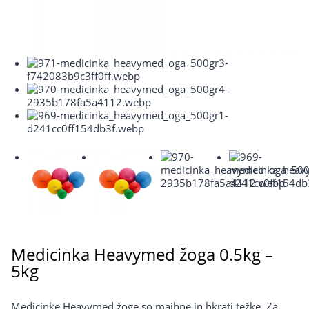
Medicinka Heavymed žoga 0.5kg –
5kg
Medicinke Heavymed žoge so majhne in hkrati težke. Za