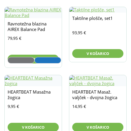
Taktilne plošče, set1
Ravnotežna blazina
AIREX Balance Pad
93,95
€
79,95
€
V KOŠARICO
V KOŠARICO
HEARTBEAT Masažna
HEARTBEAT Masaž.
žogica
valjček - dvojna žogica
9,95
€
14,95
€
V KOŠARICO
V KOŠARICO