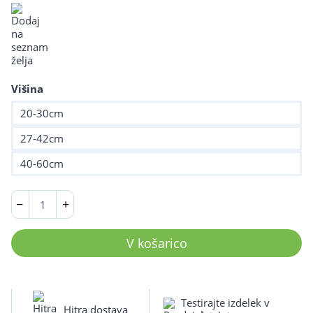
od
127,00 €
do
199,00 €
Višina
20-30cm
27-42cm
40-60cm
Nastavljiva
−
+
delovna
klop
20cm
V košarico
–
60cm,
netapicirana
količina
Testirajte izdelek v
Hitra dostava