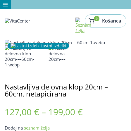
Skip
to
content
0
Košarica
Lastni izdelki
Nastavljiva delovna klop 20cm –
60cm, netapicirana
Cenovni
127,00
€
–
199,00
€
razpon:
Dodaj na
seznam želja