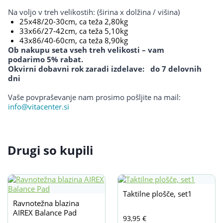
Na voljo v treh velikostih: (širina x dolžina / višina)
25x48/20-30cm, ca teža 2,80kg
33x66/27-42cm, ca teža 5,10kg
43x86/40-60cm, ca teža 8,90kg
Ob nakupu seta vseh treh velikosti – vam
podarimo 5% rabat.
Okvirni dobavni rok zaradi izdelave: do 7 delovnih
dni
Vaše povpraševanje nam prosimo pošljite na mail:
info@vitacenter.si
Drugi so kupili
Taktilne plošče, set1
Ravnotežna blazina
AIREX Balance Pad
93,95
€