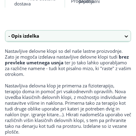
prodajalni
Opis izdelka
Nastavljive delovne klopi so del naše lastne proizvodnje.
Zato je mogoča izdelava nastavljive delovne klopi tudi
brez
prevleke umetnega usnja
ter jo tako lahko uporabljamo
za različne namene - tudi kot pisalno mizo, ki "raste" z vašim
otrokom.
Nastavljiva delovna klop je primerna za fizioterapijo,
terapijo doma in pomoč pri vsakodnevnih opravilih. Nova
izvedba klasičnih delovnih klopi, z možnostjo individualne
nastavitve višine in naklona. Primerna tako za terapijo kot
tudi druge oblike uporabe pri kateri je potreben dvig in
naklon (npr. igranje kitare...). Hkrati nadomešča uporabo več
različnih višin klasičnih delovnih klopi, s tem pa prihranite
tako na denarju kot tudi na prostoru. Izdelane so iz vezane
plošče.