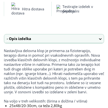
količina
Testirajte izdelek v
Hitra dostava
prodajalni
Opis izdelka
Nastavljiva delovna klop je primerna za fizioterapijo,
terapijo doma in pomoč pri vsakodnevnih opravilih. Nova
izvedba klasičnih delovnih klopi, z možnostjo individualne
nastavitve višine in naklona. Primerna tako za terapijo kot
tudi druge oblike uporabe pri kateri je potreben dvig in
naklon (npr. igranje kitare...). Hkrati nadomešča uporabo več
različnih višin klasičnih delovnih klopi, s tem pa prihranite
tako na denarju kot tudi na prostoru. Izdelane so iz vezane
plošče, obložene s kompaktno peno in oblečene v umetno
usnje. V osnovni izvedbi so izdelane v zeleni barvi.
Na voljo v treh velikostih: (širina x dolžina / višina)
25x48/20-30cm, ca teža 2,80kg