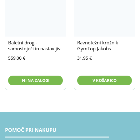
Baletni drog -
Ravnotežni krožnik
samostoječi in nastavljiv
GymTop Jakobs
559,00
€
31,95
€
NI NA ZALOGI
V KOŠARICO
POMOČ PRI NAKUPU