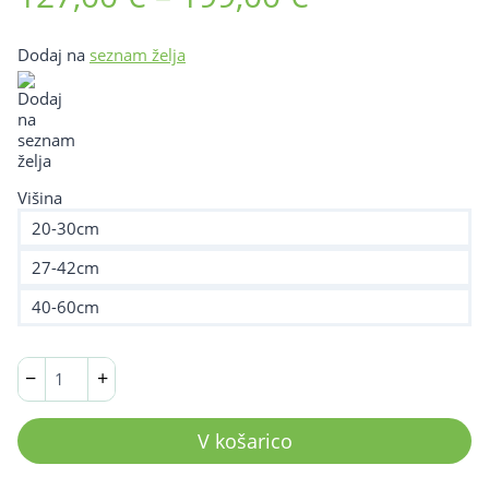
razpon:
Dodaj na
seznam želja
od
127,00 €
do
199,00 €
Višina
20-30cm
27-42cm
40-60cm
Nastavljiva
−
+
delovna
klop
20cm
V košarico
–
60cm