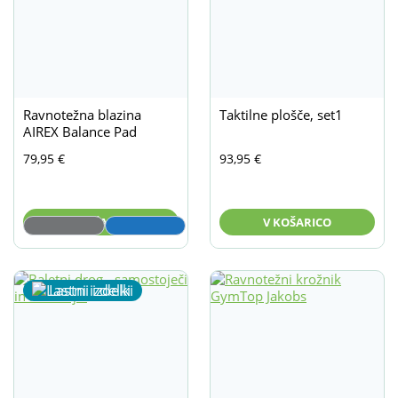
Ravnotežna blazina
Taktilne plošče, set1
AIREX Balance Pad
79,95
€
93,95
€
V KOŠARICO
V KOŠARICO
Lastni izdelki