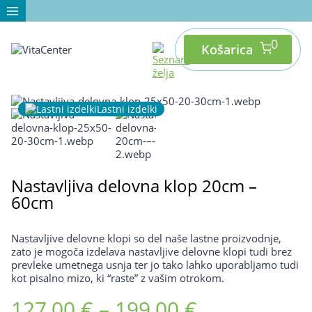
Skip
to
content
0
Košarica
Lastni izdelki
Nastavljiva delovna klop 20cm –
60cm
Nastavljive delovne klopi so del naše lastne proizvodnje,
zato je mogoča izdelava nastavljive delovne klopi tudi brez
prevleke umetnega usnja ter jo tako lahko uporabljamo tudi
kot pisalno mizo, ki “raste” z vašim otrokom.
Cenovni
127,00
€
–
199,00
€