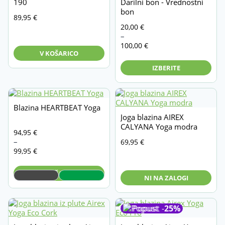
190
Darilni bon - Vrednostni
Gymnic
Žoge za sedenje in vadbo
bon
89,95
€
Lastna proizvodnja Vita
Cenovni
20,00
€
Ostalo
razpon:
–
MVS
PAKETI / Akcije
od
100,00
€
V KOŠARICO
Sportec
20,00 €
do
IZBERITE
Theraband
100,00 €
Blazina HEARTBEAT Yoga
Joga blazina AIREX
CALYANA Yoga modra
Cenovni
94,95
€
razpon:
–
69,95
€
od
99,95
€
94,95 €
do
V KOŠARICO
NI NA ZALOGI
99,95 €
Popust -
25%