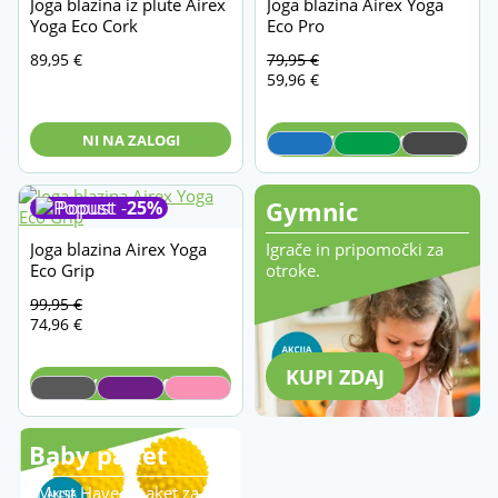
Joga blazina iz plute Airex
Joga blazina Airex Yoga
Yoga Eco Cork
Eco Pro
Izvirna
Trenutna
89,95
€
79,95
€
cena
cena
59,96
€
je
je:
bila:
59,96 €
NI NA ZALOGI
V KOŠARICO
79,95 €
Gymnic
Popust -
25%
Joga blazina Airex Yoga
Igrače in pripomočki za
Eco Grip
otroke.
Izvirna
Trenutna
99,95
€
cena
cena
74,96
€
je
je:
bila:
74,96 €
KUPI ZDAJ
V KOŠARICO
99,95 €
Baby paket
»Must Have« paket za