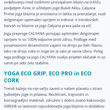
sodelovanju med vodilnimi prizvajalcem blazin na tržišču
podjetjem Airex in učiteljem joge Buket Akku. Calyana
Prime joga blazina je enostavna in lahka za prenašanje, nudi
dolgotrajen optimalen oprijem in trdnost. V trendovskih
barvah so blazine za jogo Calyana prava paša za oči.
Joga preproge CALYANA ponujajo optimalen dolgotrajen
oprijem in so 100% odporne proti zdrsu. Podloge med
posameznimi dinamičnimi vajami ne drsijo po tleh. Ravno
tako ne drsijo roke in noge ter je zato je varna izbira. Poleg
tega podloge za jogo CALYANA nudijo prijeten občutek in so
same po sebi zelo stabilne.
YOGA ECO GRIP, ECO PRO in ECO
CORK
Trendi kažejo na vse večjo zavest o našem planetu s strani
ljubiteljev joge in pilatesa. Reciklirani, trajnostni in
biorazgradljivi materiali, združeni z dobro znano kakovostjo
AIREX® so lastnosti najsodobnejše joga blazine in dodatkov