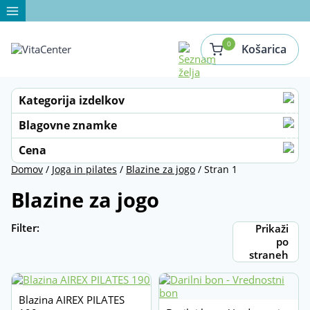
Skip
to
content
0
Košarica
Kategorija izdelkov
Blazine
Blagovne znamke
Fitnes in vadba doma
Airex
Cena
Domov
/
Joga in pilates
/
Blazine za jogo
/ Stran 1
BlackBoard
Joga in pilates
Od
Do
Blazine za jogo
BOSU
Blazine za jogo
Pripomočki za jogo in pilates
Dycem
Filter:
Prikaži
Išči
po
Epsan
Otroci z motnjami v razvoju
straneh
Erler Zimmer
Pripomočki za rehabilitacijo
Gaugler & Lutz
Zdrav razvoj otroka
Blazina AIREX PILATES