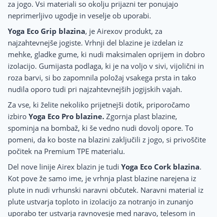
za jogo. Vsi materiali so okolju prijazni ter ponujajo
neprimerljivo ugodje in veselje ob uporabi.
Yoga Eco Grip blazina
, je Airexov produkt, za
najzahtevnejše jogiste. Vrhnji del blazine je izdelan iz
mehke, gladke gume, ki nudi maksimalen oprijem in dobro
izolacijo. Gumijasta podlaga, ki je na voljo v sivi, vijolični in
roza barvi, si bo zapomnila položaj vsakega prsta in tako
nudila oporo tudi pri najzahtevnejših jogijskih vajah.
Za vse, ki želite nekoliko prijetnejši dotik, priporočamo
izbiro
Yoga Eco Pro blazine.
Zgornja plast blazine,
spominja na bombaž, ki še vedno nudi dovolj opore. To
pomeni, da ko boste na blazini zaključili z jogo, si privoščite
počitek na Premium TPE materialu.
Del nove linije Airex blazin je tudi
Yoga Eco Cork blazina
.
Kot pove že samo ime, je vrhnja plast blazine narejena iz
plute in nudi vrhunski naravni občutek. Naravni material iz
plute ustvarja toploto in izolacijo za notranjo in zunanjo
uporabo ter ustvarja ravnovesje med naravo, telesom in