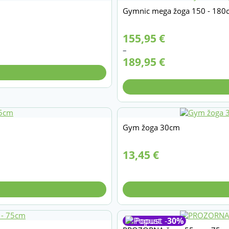
Gymnic mega žoga 150 - 180
Cenovni
155,95
€
razpon:
–
od
189,95
€
155,95 €
do
189,95 €
Gym žoga 30cm
13,45
€
Popust -
30%