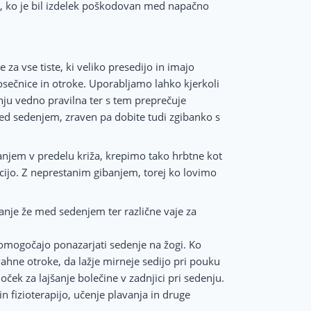
eru, ko je bil izdelek poškodovan med napačno
a vse tiste, ki veliko presedijo in imajo
osečnice in otroke. Uporabljamo lahko kjerkoli
nju vedno pravilna ter s tem preprečuje
med sedenjem, zraven pa dobite tudi zgibanko s
banjem v predelu križa, krepimo tako hrbtne kot
cijo. Z neprestanim gibanjem, torej ko lovimo
anje že med sedenjem ter različne vaje za
 omogočajo ponazarjati sedenje na žogi. Ko
vahne otroke, da lažje mirneje sedijo pri pouku
ček za lajšanje bolečine v zadnjici pri sedenju.
in fizioterapijo, učenje plavanja in druge