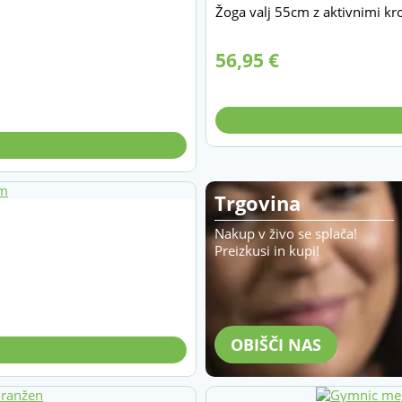
Žoga valj 55cm z aktivnimi kr
56,95
€
Trgovina
Nakup v živo se splača!
Preizkusi in kupi!
OBIŠČI NAS