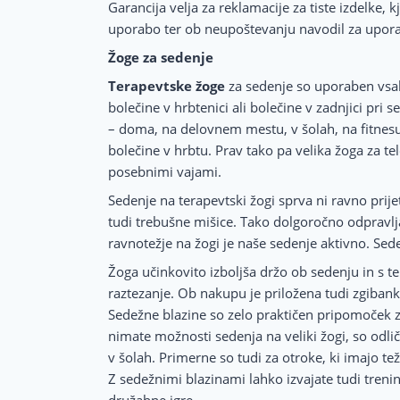
Garancija velja za reklamacije za tiste izdelke,
uporabo ter ob neupoštevanju navodil za upor
Žoge za sedenje
Terapevtske žoge
za sedenje so uporaben vsako
bolečine v hrbtenici ali bolečine v zadnjici pr
– doma, na delovnem mestu, v šolah, na fitnesu
bolečine v hrbtu. Prav tako pa velika žoga za t
posebnimi vajami.
Sedenje na terapevtski žogi sprva ni ravno prij
tudi trebušne mišice. Tako dolgoročno odpravlj
ravnotežje na žogi je naše sedenje aktivno. Sede
Žoga učinkovito izboljša držo ob sedenju in s 
raztezanje. Ob nakupu je priložena tudi zgiban
Sedežne blazine so zelo praktičen pripomoček z
nimate možnosti sedenja na veliki žogi, so odli
v šolah. Primerne so tudi za otroke, ki imajo te
Z sedežnimi blazinami lahko izvajate tudi trening
družabne igre.