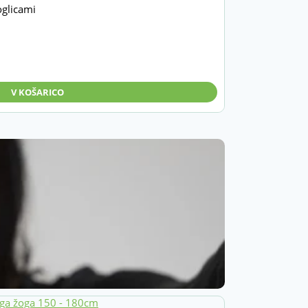
oglicami
V KOŠARICO