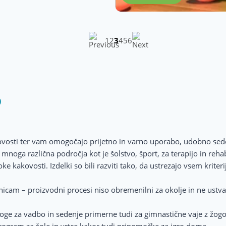
1
2
3
4
5
6
O
ovosti ter vam omogočajo prijetno in varno uporabo, udobno seden
oga različna področja kot je šolstvo, šport, za terapijo in rehabili
soke kakovosti. Izdelki so bili razviti tako, da ustrezajo vsem kriter
nicam – proizvodni procesi niso obremenilni za okolje in ne ustv
ge za vadbo in sedenje primerne tudi za gimnastične vaje z žogo, 
rogram za šole in vrtce kakor tudi pripomočke za igro doma.