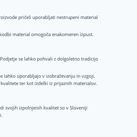
roizvode pričeli uporabljati nestrupeni material
 poškodbi material omogoča enakomeren izpust.
 Podjetje se lahko pohvali z dolgoletno tradicijo
 se lahko uporabljajo v izobraževanju in vzgoji,
kvalitete ter kot izdelki iz prijaznih materialov.
 svojih izpolnjenih kvalitet so v Sloveniji
i.