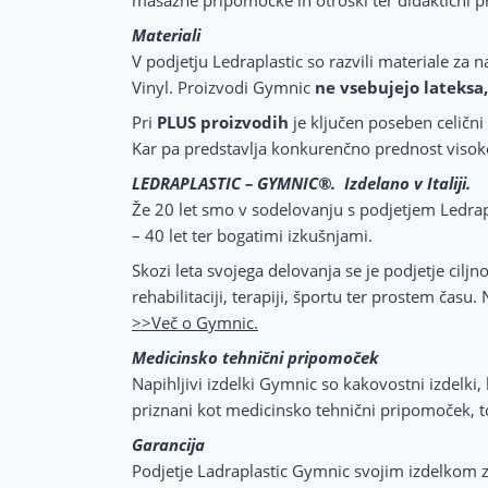
Materiali
V podjetju Ledraplastic so razvili materiale za 
Vinyl. Proizvodi Gymnic
ne vsebujejo lateksa,
Pri
PLUS proizvodih
je ključen poseben celični
Kar pa predstavlja konkurenčno prednost visok
LEDRAPLASTIC – GYMNIC®. Izdelano v Italiji.
Že 20 let smo v sodelovanju s podjetjem Ledrapla
– 40 let ter bogatimi izkušnjami.
Skozi leta svojega delovanja se je podjetje ciljn
rehabilitaciji, terapiji, športu ter prostem času.
>>Več o Gymnic.
Medicinsko tehnični pripomoček
Napihljivi izdelki Gymnic so kakovostni izdelki, 
priznani kot medicinsko tehnični pripomoček, tor
Garancija
Podjetje Ladraplastic Gymnic svojim izdelkom z