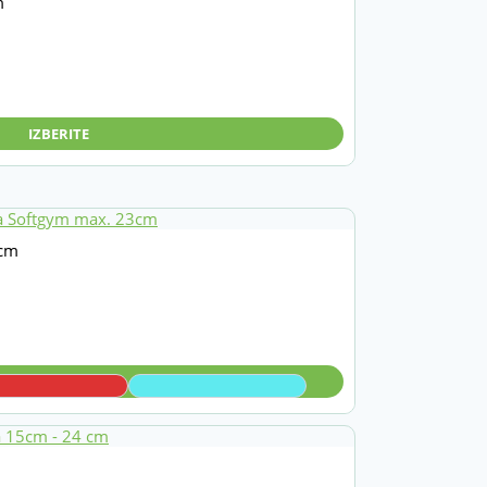
m
ovni
on:
IZBERITE
2 €
5 €
3cm
V KOŠARICO