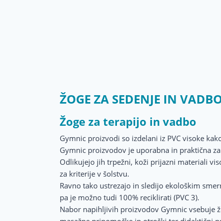
ŽOGE ZA SEDENJE IN VADB
Žoge za terapijo in vadbo
Gymnic proizvodi so izdelani iz PVC visoke kak
Gymnic proizvodov je uporabna in praktična za mn
Odlikujejo jih trpežni, koži prijazni materiali vi
za kriterije v šolstvu.
Ravno tako ustrezajo in sledijo ekološkim smer
pa je možno tudi 100% reciklirati (PVC 3).
Nabor napihljivih proizvodov Gymnic vsebuje žo
masažne pripomočke in otroški ter didaktični p