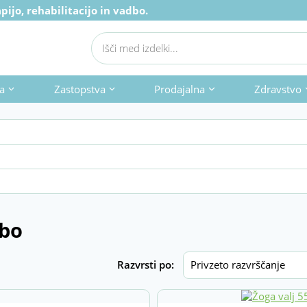
ijo, rehabilitacijo in vadbo.
Products
search
a
Zastopstva
Prodajalna
Zdravstvo
Do
dbo
Išči
Razvrsti po: