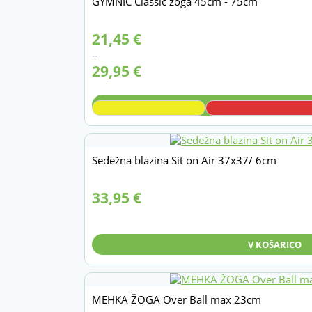
GYMNIC Classic žoga 45cm - 75cm
Cenovni
21,45
€
razpon:
–
od
29,95
€
21,45 €
do
29,95 €
IZBERITE
Sedežna blazina Sit on Air 37x37/ 6cm
33,95
€
V KOŠARICO
MEHKA ŽOGA Over Ball max 23cm