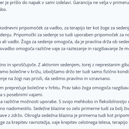
 kjer je prišlo do napak v sami izdelavi. Garancija ne velja v prim
abo.
dnevni pripomoček za vadbo, za terapijo ter kot žoge za sedenje z
i sedenju. Pripomočki za sedenje so tudi uporaben pripomoček za n
 ali vadbi. Žoga za sedenje omogoča, da je pravilna drža ob sede
elovadbo omogoča različne vaje za raztezanje in razgibavanje že 
etno in sproščujoče. Z aktivnim sedenjem, torej z neprestanim gi
amo bolečine v križu, izboljšamo držo ter tudi samo fizično kondi
nje na žogi nas prisili, da sedimo pravilno in vzravnano.
tem preprečuje bolečine v hrbtu. Prav tako žoga omogoča razgibav
ka s posebnimi vajami.
a različne možnosti uporabe. S svojo mehkobo in fleksibilnostjo
čno nadomestilo. Sedežne blazine so zelo primerne tudi za bolj ži
žave z zdržo. Okrogla sedežna blazina je primerna tudi kot pripomo
e za krepitev ravnotežja, vaje krepitev celotnega telesa, terapijo 