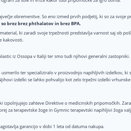
največje obremenitve. So eno izmed prvih podjetij, ki so za svoje p
 so brez brez phthalatov in brez BPA.
 material, ki zaradi svoje trpežnosti predstavlja varnost saj ob
e kakovosti.
stic iz Ossopa v Italiji ter smo tudi njihovi generalni zastopniki.
o usmerilo ter specializiralo v proizvodnjo napihljivih izdelkov, ki
 Njihovi izdelki se lahko pohvalijo kot zelo trpežni izdelki vrhunske 
ki izpolnjujejo zahteve Direktive o medicinskih pripomočkih. Zaradi
ej za terapevtske žoge in Gymnic terapevtski napihljivi žoga valj
agotavlja garancijo v dobi 1 leta od datuma nakupa.