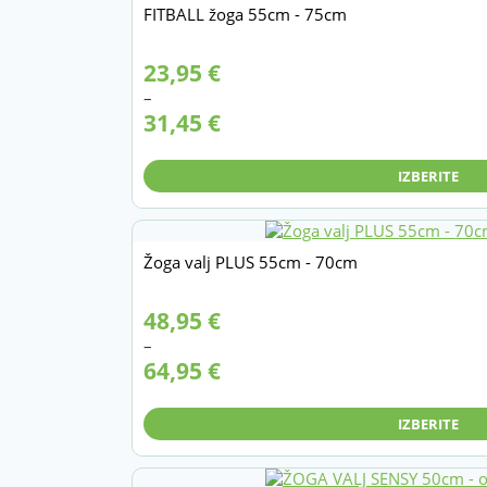
FITBALL žoga 55cm - 75cm
Gaugler & Lutz
Blazinice za sedenje
Gymnic
Športne žoge
Cenovni
23,95
€
razpon:
Lastna proizvodnja Vita
–
Žoge za sedenje
od
31,45
€
23,95 €
Žoge za terapijo in vadbo
MVS
do
Sportec
31,45 €
Ostalo
IZBERITE
Theraband
PAKETI / Akcije
Žoga valj PLUS 55cm - 70cm
Cenovni
48,95
€
razpon:
–
od
64,95
€
48,95 €
do
64,95 €
IZBERITE