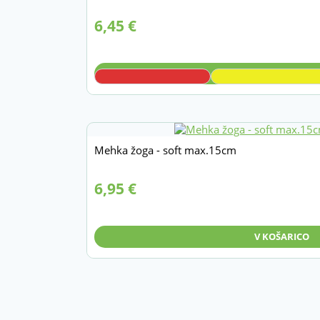
6,45
€
V KOŠARICO
Mehka žoga - soft max.15cm
6,95
€
V KOŠARICO