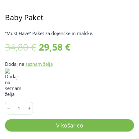
Baby Paket
“Must Have” Paket za dojenčke in malčke.
Izvirna
Trenutna
34,80
€
29,58
€
cena
cena
Dodaj na
seznam želja
je
je:
bila:
29,58 €.
34,80 €.
Baby
−
+
Paket
količina
V košarico