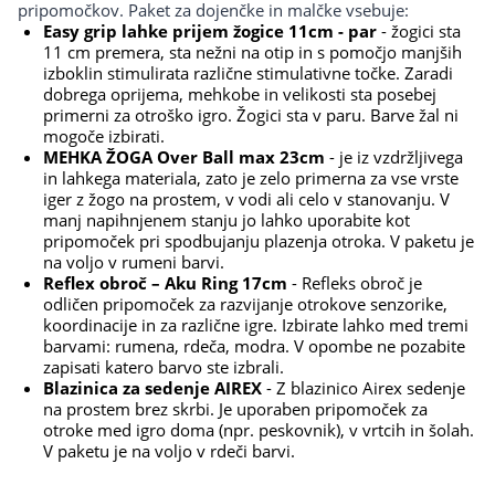
pripomočkov. Paket za dojenčke in malčke vsebuje:
Easy grip lahke prijem žogice 11cm - par
- žogici sta
11 cm premera, sta nežni na otip in s pomočjo manjših
izboklin stimulirata različne stimulativne točke. Zaradi
dobrega oprijema, mehkobe in velikosti sta posebej
primerni za otroško igro. Žogici sta v paru. Barve žal ni
mogoče izbirati.
MEHKA ŽOGA Over Ball max 23cm
- je iz vzdržljivega
in lahkega materiala, zato je zelo primerna za vse vrste
iger z žogo na prostem, v vodi ali celo v stanovanju. V
manj napihnjenem stanju jo lahko uporabite kot
pripomoček pri spodbujanju plazenja otroka. V paketu je
na voljo v rumeni barvi.
Reflex obroč – Aku Ring 17cm
- Refleks obroč je
odličen pripomoček za razvijanje otrokove senzorike,
koordinacije in za različne igre. Izbirate lahko med tremi
barvami: rumena, rdeča, modra. V opombe ne pozabite
zapisati katero barvo ste izbrali.
Blazinica za sedenje AIREX
- Z blazinico Airex sedenje
na prostem brez skrbi. Je uporaben pripomoček za
otroke med igro doma (npr. peskovnik), v vrtcih in šolah.
V paketu je na voljo v rdeči barvi.