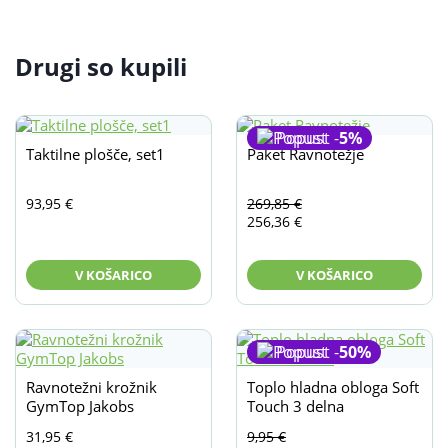
Drugi so kupili
Popust -
5%
Taktilne plošče, set1
Paket Ravnotežje
Izvirna
Trenutna
93,95
€
269,85
€
256,36
€
cena
cena
V KOŠARICO
V KOŠARICO
je
je:
bila:
256,36 €.
Popust -
50%
269,85 €.
Ravnotežni krožnik
Toplo hladna obloga Soft
GymTop Jakobs
Touch 3 delna
Izvirna
Trenutna
31,95
€
9,95
€