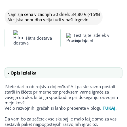
Najnižja cena v zadnjih 30 dneh:
34,80
€
(-15%)
Akcijska ponudba velja tudi v naši trgovini.
Testirajte izdelek v
Hitra dostava
prodajalni
Opis izdelka
Iščete darilo ob rojstvu dojenčka? Ali pa ste ravno postali
starši in iščete primerne ter predvsem varne igrače za
vašega otroka, ki bi ga spodbudile pri doseganju razvojnih
mejnikov?
Več o razvojnih igračah si lahko preberete v blogu
TUKAJ.
Da vam bo za začetek vse skupaj le malo lažje smo za vas
sestavili paket najpogostejših razvojnih igrač oz.