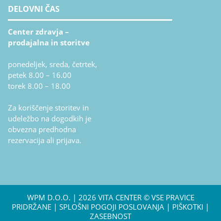
DELOVNI ČAS
Center zdravja –
prodajalna in storitve
ponedeljek, sreda, četrtek,
petek 8.00 – 16.00
torek 8.00 – 18.00
Za koriščenje storitev in
udeležbo na dogodkih je
obvezna predhodna
rezervacija ali prijava.
WPM D.O.O.
| 2026 VITA CENTER © VSE PRAVICE
PRIDRŽANE |
SPLOŠNI POGOJI POSLOVANJA
|
PIŠKOTKI
|
ZASEBNOST